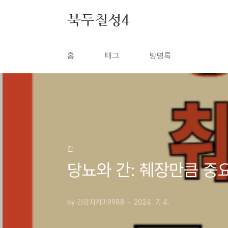
본문 바로가기
북두칠성4
홈
태그
방명록
간
당뇨와 간: 췌장만큼 중
by 건강지키미9988
2024. 7. 4.