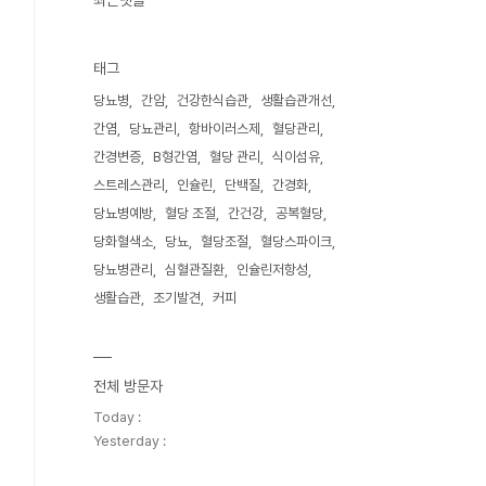
최근댓글
태그
당뇨병
간암
건강한식습관
생활습관개선
간염
당뇨관리
항바이러스제
혈당관리
간경변증
B형간염
혈당 관리
식이섬유
스트레스관리
인슐린
단백질
간경화
당뇨병예방
혈당 조절
간건강
공복혈당
당화혈색소
당뇨
혈당조절
혈당스파이크
당뇨병관리
심혈관질환
인슐린저항성
생활습관
조기발견
커피
전체 방문자
Today :
Yesterday :