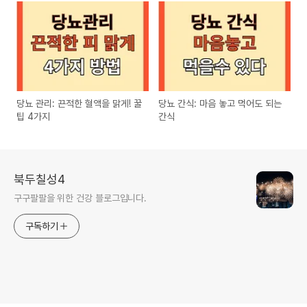
당뇨 관리: 끈적한 혈액을 맑게! 꿀
당뇨 간식: 마음 놓고 먹어도 되는
팁 4가지
간식
북두칠성4
구구팔팔을 위한 건강 블로그입니다.
구독하기