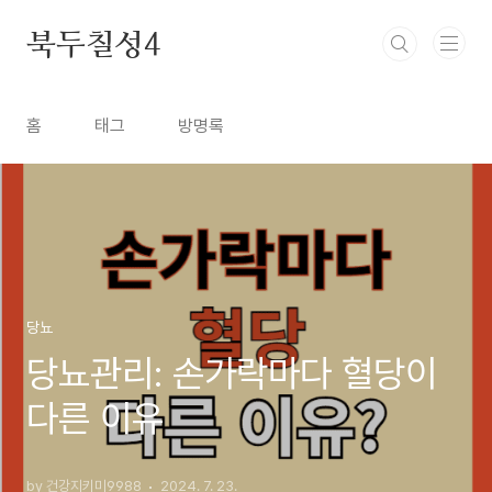
본문 바로가기
북두칠성4
홈
태그
방명록
당뇨
당뇨관리: 손가락마다 혈당이
다른 이유
by 건강지키미9988
2024. 7. 23.