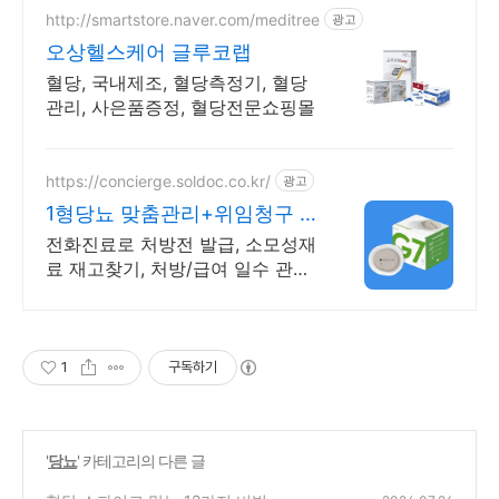
http://smartstore.naver.com/meditree
광고
오상헬스케어 글루코랩
혈당, 국내제조, 혈당측정기, 혈당
관리, 사은품증정, 혈당전문쇼핑몰
https://concierge.soldoc.co.kr/
광고
1형당뇨 맞춤관리+위임청구 복
잡한 청구 절차 ZERO
전화진료로 처방전 발급, 소모성재
료 재고찾기, 처방/급여 일수 관리
도와드립니다.
1
구독하기
'
당뇨
' 카테고리의 다른 글