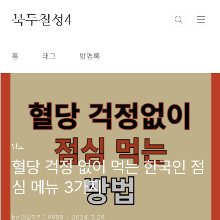
본문 바로가기
북두칠성4
홈
태그
방명록
당뇨
혈당 걱정 없이 먹는 한국인 점
심 메뉴 3가지
by 건강지키미9988
2024. 7. 29.