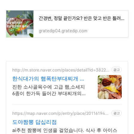
간경변, 정말 끝인가요? 반은 맞고 반은 틀려요!
gratedip04.gratedip.com
http://m.store.naver.com/places/detail?id=38226
광고
320
한식대가의 햄폭탄부대찌개 부
대찌개의 신세계 햄이 폭발
진한 소사골육수에 고급 햄,소세지
6종이 한가득 들어간 부대찌개의
신세계 경험 카보트,존슨빌소세지,
촙트햄,스팸등 맛있는 햄소세지에
서 나오는 깊고 진한맛
https://map.naver.com/p/entry/place/201161948
광고
4
도야짬뽕 답십리점
ai추천 짬뽕에 인생을 걸었습니다. 식사 후 아이스