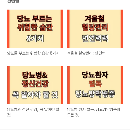
관련글
당뇨를 부르는 위험한 습관 8가지
겨울철 혈당관리: 면연력
당뇨병과 정신 건강, 꼭 알아야 할
당뇨병 환자 필독! 당뇨망막병증의
것!
모든 것!