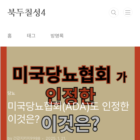
본문 바로가기
북두칠성4
홈
태그
방명록
당뇨
미국당뇨협회(ADA)도 인정한
이것은?
by 건강지키미9988
2025. 1. 21.