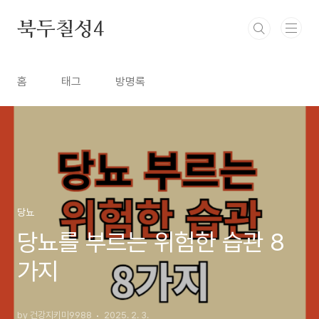
본문 바로가기
북두칠성4
홈
태그
방명록
당뇨
당뇨를 부르는 위험한 습관 8
가지
by 건강지키미9988
2025. 2. 3.