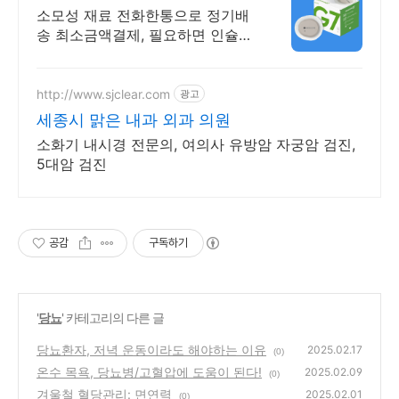
처방 주기 무료알림
소모성 재료 전화한통으로 정기배
송 최소금액결제, 필요하면 인슐린
처방까지 한번에!
http://www.sjclear.com
광고
세종시 맑은 내과 외과 의원
소화기 내시경 전문의, 여의사 유방암 자궁암 검진,
5대암 검진
공감
구독하기
'
당뇨
' 카테고리의 다른 글
당뇨환자, 저녁 운동이라도 해야하는 이유
2025.02.17
(0)
온수 목욕, 당뇨병/고혈압에 도움이 된다!
2025.02.09
(0)
겨울철 혈당관리: 면연력
2025.02.01
(0)