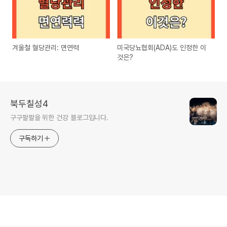
겨울철 혈당관리: 면연력
미국당뇨협회(ADA)도 인정한 이
것은?
북두칠성4
구구팔팔을 위한 건강 블로그입니다.
구독하기