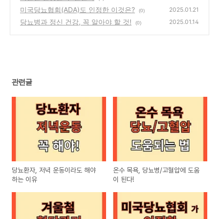
미국당뇨협회(ADA)도 인정한 이것은?
2025.01.21
(0)
당뇨병과 정신 건강, 꼭 알아야 할 것!
2025.01.14
(0)
관련글
당뇨환자, 저녁 운동이라도 해야
온수 목욕, 당뇨병/고혈압에 도움
하는 이유
이 된다!