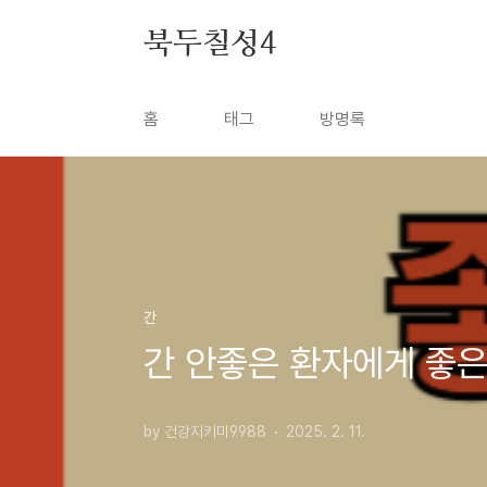
본문 바로가기
북두칠성4
홈
태그
방명록
간
간 안좋은 환자에게 좋은
by 건강지키미9988
2025. 2. 11.