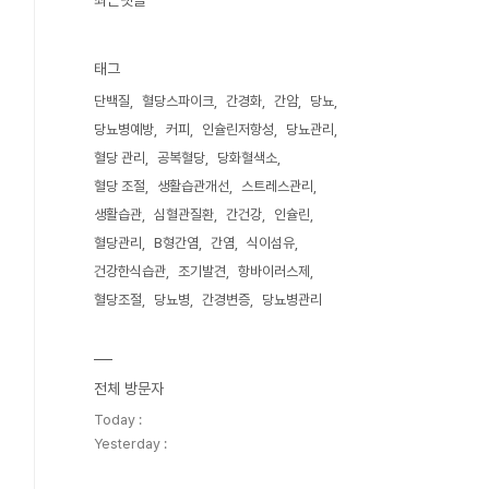
최근댓글
태그
단백질
혈당스파이크
간경화
간암
당뇨
당뇨병예방
커피
인슐린저항성
당뇨관리
혈당 관리
공복혈당
당화혈색소
혈당 조절
생활습관개선
스트레스관리
생활습관
심혈관질환
간건강
인슐린
혈당관리
B형간염
간염
식이섬유
건강한식습관
조기발견
항바이러스제
혈당조절
당뇨병
간경변증
당뇨병관리
전체 방문자
Today :
Yesterday :