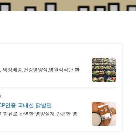
, 냉장배송,건강영양식,병원식식단 환
고
CP인증 국내산 닭발만
류 함유로 완벽한 영양설계 간편한 영