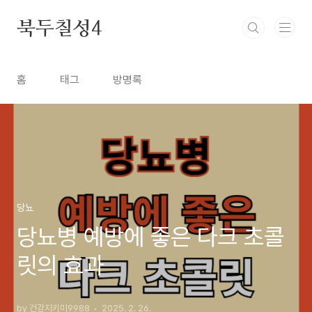
본문 바로가기
북두칠성4
홈
태그
방명록
당뇨
당뇨병 예방에 좋은 다크 초콜
릿의 효과
by 건강지키미9988
2025. 2. 26.