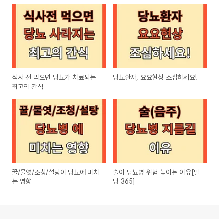
식사 전 먹으면 당뇨가 치료되는
당뇨환자, 요요현상 조심하세요!
최고의 간식
꿀/물엿/조청/설탕이 당뇨에 미치
술이 당뇨병 위험 높이는 이유[밀
는 영향
당 365]