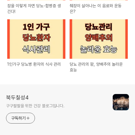
잠을 이렇게 자면 당뇨-합병증 생
췌장이 살아나는 이 음료와 운동
긴다!
은?
1인가구 당뇨병 환자의 식사 관리
당뇨 관리의 왕, 양배추의 놀라운
효능
북두칠성4
구구팔팔을 위한 건강 블로그입니다.
구독하기