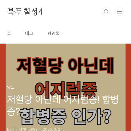
본문 바로가기
북두칠성4
홈
태그
방명록
당뇨
저혈당 아닌데 어지럼증! 합병
증?
by 건강지키미9988
2025. 3. 24.