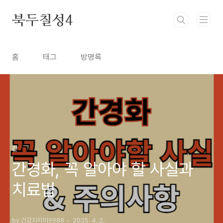
본문 바로가기
북두칠성4
홈
태그
방명록
간
간경화, 꼭 알아야 할 사실과
치료법
by 건강지키미9988
2025. 4. 2.