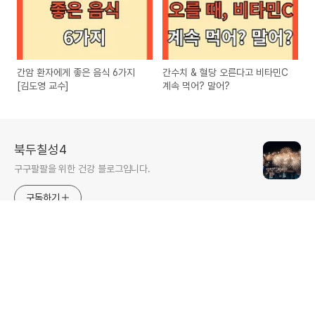
간암 환자에게 좋은 음식 6가지
간수치 & 혈당 오른다고 비타민C
[김도영 교수]
계속 먹어? 말어?
북두칠성4
구구팔팔을 위한 건강 블로그입니다.
구독하기