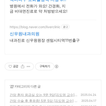
일 24시간 진료가능
병원에서 전화가 와요! 간경화, 지
금 비대면진료로 약 처방받으세요!
https://blog.naver.com/liverclinic
광고
신우원내과의원
내과진료 신우원원장 센텀시티역11번출구
공감
구독하기
'
간
' 카테고리의 다른 글
간암 환자 응급실 오는 9문 9답[김도영 교수]
2025.04.24
간암 수술 후 후유증! 5문 5답 [김도영 교수]
(0)
2025.04.17