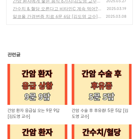
간암 환자에게 좋은 음식 6가지[김도영 교수]
(0)
2025.03.27
간수치 & 혈당 오른다고 비타민C 계속 먹어?
(0)
2025.03.19
말어?
알코올 간경변증 치료 6문 6답 [김도영 교수]
(0)
2025.03.08
(0)
관련글
간암 환자 응급실 오는 9문 9답
간암 수술 후 후유증! 5문 5답 [김
[김도영 교수]
도영 교수]