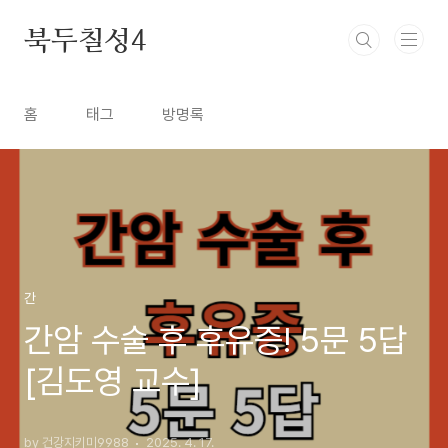
본문 바로가기
북두칠성4
홈
태그
방명록
간
간암 수술 후 후유증! 5문 5답
[김도영 교수]
by 건강지키미9988
2025. 4. 17.