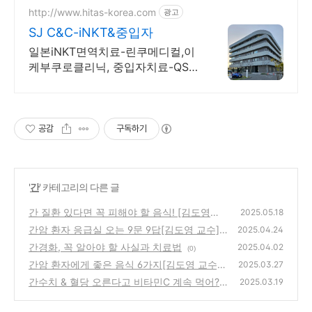
http://www.hitas-korea.com
광고
SJ C&C-iNKT&중입자
일본iNKT면역치료-린쿠메디컬,이
케부쿠로클리닉, 중입자치료-QST,
군마,SPHIC
공감
구독하기
'
간
' 카테고리의 다른 글
간 질환 있다면 꼭 피해야 할 음식! [김도영교
2025.05.18
수]
간암 환자 응급실 오는 9문 9답[김도영 교수]
(0)
2025.04.24
간경화, 꼭 알아야 할 사실과 치료법
(0)
2025.04.02
(0)
간암 환자에게 좋은 음식 6가지[김도영 교수]
2025.03.27
간수치 & 혈당 오른다고 비타민C 계속 먹어?
(0)
2025.03.19
말어?
(0)