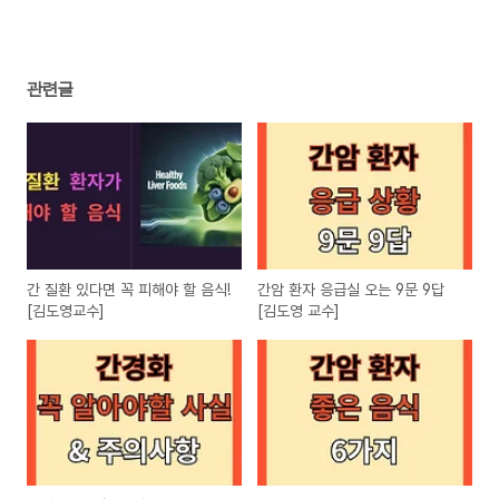
관련글
간 질환 있다면 꼭 피해야 할 음식!
간암 환자 응급실 오는 9문 9답
[김도영교수]
[김도영 교수]