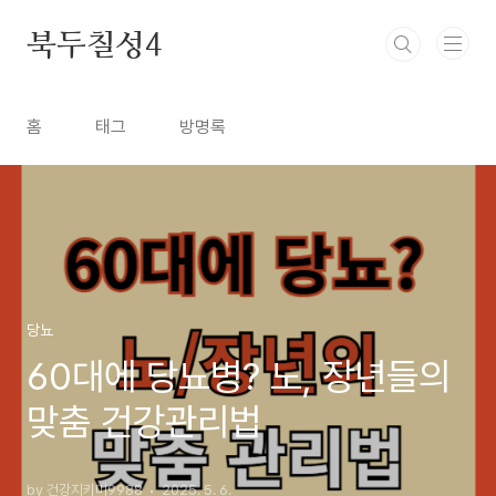
본문 바로가기
북두칠성4
홈
태그
방명록
당뇨
60대에 당뇨병? 노, 장년들의
맞춤 건강관리법
by 건강지키미9988
2025. 5. 6.