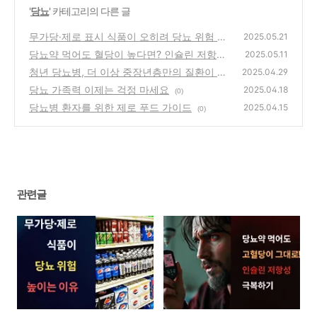
'
당뇨
' 카테고리의 다른 글
무가당·제로 표시 식품이 오히려 당뇨 위험 높
2025.05.21
이는 이유
당뇨약 먹어도 혈당이 높다면? 인슐린 저항성?
(0)
2025.05.11
해결방법
청년 당뇨병, 더 이상 중장년층만의 질환이 아
(0)
2025.04.29
니다
당뇨 가족력 이제는 걱정 마세요
(0)
2025.04.18
(0)
당뇨병 환자를 위한 제로 푸드 가이드
2025.04.15
(0)
관련글