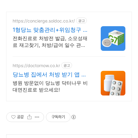
https://concierge.soldoc.co.kr/
광고
1형당뇨 맞춤관리+위임청구 복
잡한 청구 절차 ZERO
전화진료로 처방전 발급, 소모성재
료 재고찾기, 처방/급여 일수 관리
도와드립니다.
https://doctornow.co.kr
광고
당뇨병 집에서 처방 받기 앱 다
운로드 800만 돌파!
병원 방문없이 당뇨병 닥터나우 비
대면진료로 받으세요!
공감
구독하기