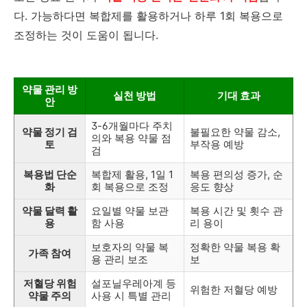
다. 가능하다면 복합제를 활용하거나 하루 1회 복용으로
조정하는 것이 도움이 됩니다.
약물 관리 방
실천 방법
기대 효과
안
3-6개월마다 주치
약물 정기 검
불필요한 약물 감소,
의와 복용 약물 점
토
부작용 예방
검
복용법 단순
복합제 활용, 1일 1
복용 편의성 증가, 순
화
회 복용으로 조정
응도 향상
약물 달력 활
요일별 약물 보관
복용 시간 및 횟수 관
용
함 사용
리 용이
보호자의 약물 복
정확한 약물 복용 확
가족 참여
용 관리 보조
보
저혈당 위험
설포닐우레아계 등
위험한 저혈당 예방
약물 주의
사용 시 특별 관리