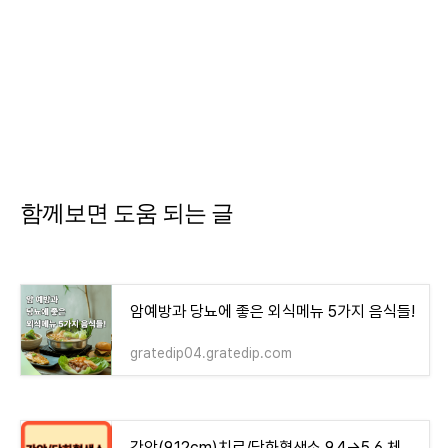
함께보면 도움 되는 글
암예방과 당뇨에 좋은 외식메뉴 5가지 음식들!
gratedip04.gratedip.com
간암(9.12cm)치료/당화혈색소 9.4→5.6 체험기 모음집 - money-health