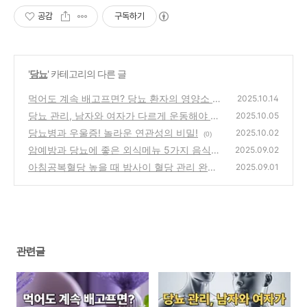
공감
구독하기
'
당뇨
' 카테고리의 다른 글
먹어도 계속 배고프면? 당뇨 환자의 영양소 부
2025.10.14
족 신호
당뇨 관리, 남자와 여자가 다르게 운동해야 하
(0)
2025.10.05
는 이유
당뇨병과 우울증! 놀라운 연관성의 비밀!
(0)
2025.10.02
(0)
암예방과 당뇨에 좋은 외식메뉴 5가지 음식들!
2025.09.02
아침공복혈당 높을 때 밤사이 혈당 관리 완벽
(0)
2025.09.01
가이드!
(0)
관련글