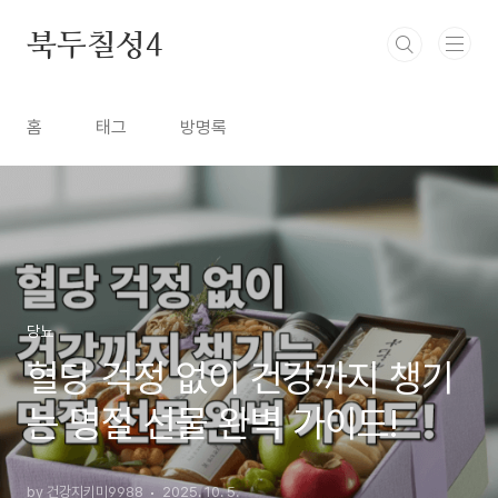
본문 바로가기
북두칠성4
홈
태그
방명록
당뇨
혈당 걱정 없이 건강까지 챙기
는 명절 선물 완벽 가이드!
by 건강지키미9988
2025. 10. 5.