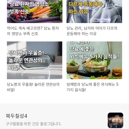
먹어도 계속 배고프면? 당뇨 환자
당뇨 관리, 남자와 여자가 다르게
의 영양소 부족 신호
운동해야 하는 이유
당뇨병과 우울증! 놀라운 연관성의
암예방과 당뇨에 좋은 외식메뉴 5
비밀!
가지 음식들!
북두칠성4
구구팔팔을 위한 건강 블로그입니다.