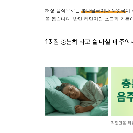
해장 음식으로는
콩나물국이나 북엇국
이
을 돕습니다. 반면 라면처럼 소금과 기름
1.3 잠 충분히 자고 술 마실 때 주
직장인을 위