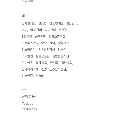
최근댓글
태그
당화혈색소
당뇨병
당뇨병예방
혈당관리
커피
혈당 관리
당뇨관리
간건강
B형간염
공복혈당
혈당스파이크
스트레스관리
당뇨
간염
생활습관
당뇨병관리
인슐린저항성
인슐린
조기발견
심혈관질환
생활습관개선
식이섬유
혈당 조절
단백질
혈당조절
항바이러스제
간암
건강한식습관
간경변증
간경화
전체 방문자
Today :
Yesterday :