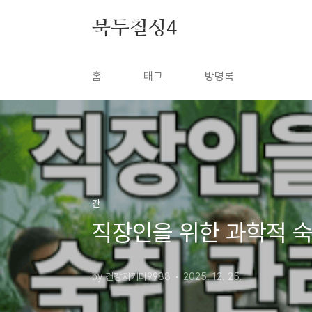
본문 바로가기
북두칠성4
홈
태그
방명록
간
직장인을 위한 과학적 숙
by 건강지키미9988
2025. 12. 25.