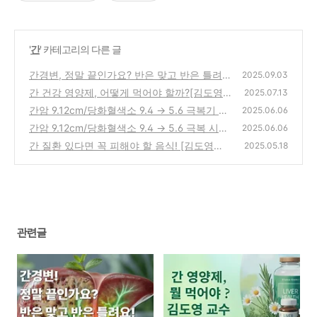
'
간
' 카테고리의 다른 글
간경변, 정말 끝인가요? 반은 맞고 반은 틀려
2025.09.03
요!
간 건강 영양제, 어떻게 먹어야 할까?[김도영
(0)
2025.07.13
교수 7문 7답]
간암 9.12cm/당화혈색소 9.4 → 5.6 극복기 2
(0)
2025.06.06
편(간암 수술 후 5년, 재발 없는 건강한 삶의
간암 9.12cm/당화혈색소 9.4 → 5.6 극복 시리
2025.06.06
비밀)
즈 예고!
(0)
간 질환 있다면 꼭 피해야 할 음식! [김도영교
(0)
2025.05.18
수]
(0)
관련글