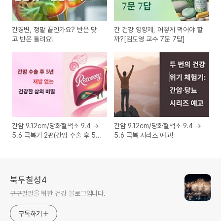
간경변, 정말 끝인가요? 반은 맞
간 건강 영양제, 어떻게 먹어야 할
고 반은 틀려요!
까?[김도영 교수 7문 7답]
간암 9.12cm/당화혈색소 9.4 →
간암 9.12cm/당화혈색소 9.4 →
5.6 극복기 2편(간암 수술 후 5
5.6 극복 시리즈 예고!
년, 재발 없는 건강한 삶의 비밀)
북두칠성4
구구팔팔을 위한 건강 블로그입니다.
구독하기