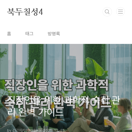
본문 바로가기
북두칠성4
홈
태그
방명록
간
직장인을 위한 과학적 숙취 관
리 완벽 가이드
by 건강지키미9988
2025. 12. 25.