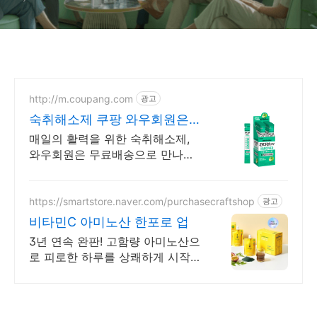
http://m.coupang.com
광고
숙취해소제 쿠팡 와우회원은
30일 무료반품
매일의 활력을 위한 숙취해소제,
와우회원은 무료배송으로 만나보
세요. 부모님을 위한 특별한 마음,
고급 포장으로 쿠팡에서 전하세요.
https://smartstore.naver.com/purchasecraftshop
광고
비타민C 아미노산 한포로 업
3년 연속 완판! 고함량 아미노산으
로 피로한 하루를 상쾌하게 시작해
요