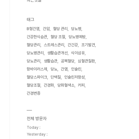
최근댓글
태그
B형간염
간암
혈당 관리
당뇨병
건강한식습관
혈당 조절
당뇨병예방
혈당관리
스트레스관리
간건강
조기발견
당뇨병관리
생활습관개선
식이섬유
당뇨관리
생활습관
공복혈당
심혈관질환
항바이러스제
당뇨
간염
인슐린
혈당스파이크
단백질
인슐린저항성
혈당조절
간경화
당화혈색소
커피
간경변증
전체 방문자
Today :
Yesterday :