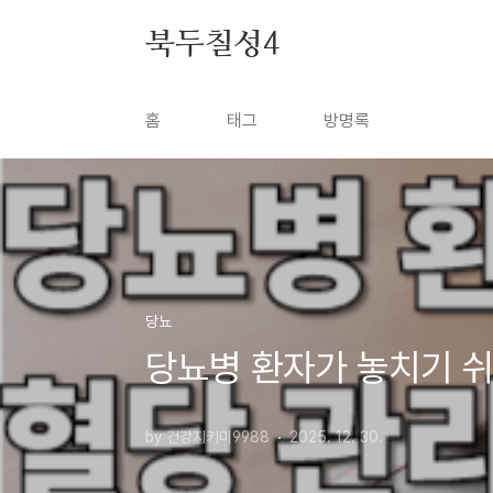
본문 바로가기
북두칠성4
홈
태그
방명록
당뇨
당뇨병 환자가 놓치기 쉬
by 건강지키미9988
2025. 12. 30.