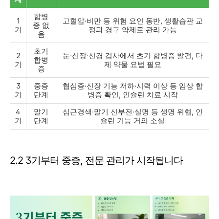
합병
1
고혈압·비만 등 위험 요인 동반, 생활습관 교
증 없
기
정과 경구 약제로 관리 가능
음
초기
2
눈·신장·신경 검사에서 초기 합병증 발견, 다
합병
기
제 약물 요법 필요
증
3
중증
협심증·신장 기능 저하·시력 이상 등 임상 합
기
단계
병증 확인, 인슐린 치료 시작
4
말기
심근경색·말기 신부전·실명 등 생명 위협, 인
기
단계
슐린 기능 거의 소실
2.2 3기부터 중증, 전문 관리가 시작됩니다