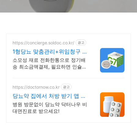
https://concierge.soldoc.co.kr/
광고
1형당뇨 맞춤관리+위임청구 재
처방 주기 무료알림
소모성 재료 전화한통으로 정기배
송 최소금액결제, 필요하면 인슐린
처방까지 한번에!
https://doctornow.co.kr
광고
당뇨약 집에서 처방 받기 앱 다
운로드 800만 돌파!
병원 방문없이 당뇨약 닥터나우 비
대면진료로 받으세요!