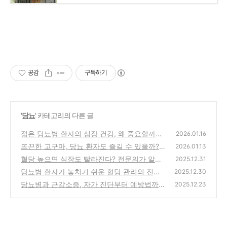
공감
구독하기
'
당뇨
' 카테고리의 다른 글
젊은 당뇨병 환자의 심장 건강, 왜 중요할까
2026.01.16
요?
뜨끈한 고구마, 당뇨 환자도 즐길 수 있을까?
(0)
2026.01.13
혈당 높으면 심장도 빨라진다? 전문의가 알려
(0)
2025.12.31
주는 진실
당뇨병 환자가 놓치기 쉬운 혈당 관리의 진짜
(0)
2025.12.30
함정
당뇨병과 근감소증, 자가 진단부터 예방법까지
(0)
2025.12.23
(0)