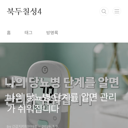
본문 바로가기
북두칠성4
홈
태그
방명록
당뇨
나의 당뇨병 단계를 알면 관리
가 쉬워집니다
by 건강지키미9988
2026. 1. 9.