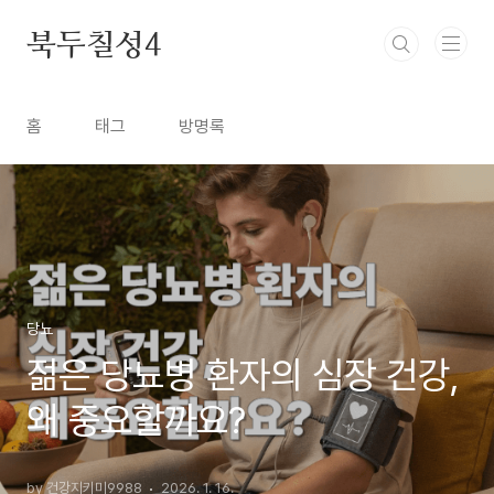
본문 바로가기
북두칠성4
홈
태그
방명록
당뇨
젊은 당뇨병 환자의 심장 건강,
왜 중요할까요?
by 건강지키미9988
2026. 1. 16.