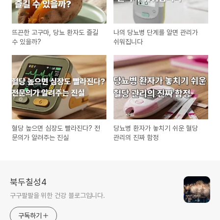
뜨끈한 고구마, 당뇨 환자도 즐길
나의 당뇨병 단계를 알면 관리가
수 있을까?
쉬워집니다
혈당 높으면 심장도 빨라진다? 전
당뇨병 환자가 놓치기 쉬운 혈당
문의가 알려주는 진실
관리의 진짜 함정
북두칠성4
구구팔팔을 위한 건강 블로그입니다.
구독하기