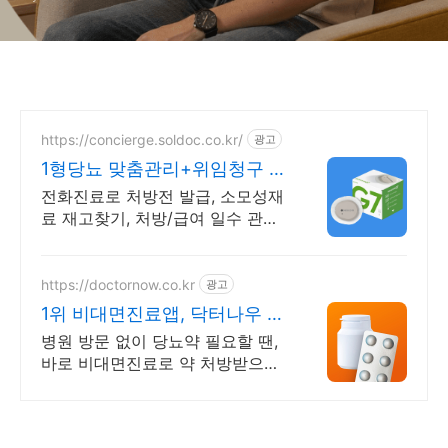
https://concierge.soldoc.co.kr/
광고
1형당뇨 맞춤관리+위임청구 재
처방 주기 무료알림
전화진료로 처방전 발급, 소모성재
료 재고찾기, 처방/급여 일수 관리
도와드립니다.
https://doctornow.co.kr
광고
1위 비대면진료앱, 닥터나우 앱
다운로드 800만 돌파!
병원 방문 없이 당뇨약 필요할 땐,
바로 비대면진료로 약 처방받으세
요!