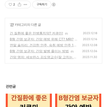
2
구독하기
'
간
' 카테고리의 다른 글
간 질환에 좋은 만병통치약? 커큐민!
2023.12.18
(0)
B형 간염 보균자: 간암 예방 위해 CT? MRI?
2023.12.16
연말 술자리: 건강한 안주, 숙취 예방 안주 17
(0)
2023.12.08
가지!
B형 간염 보균자: 간암 발병 줄이는 방법
(0)
2023.12.06
(0)
간암 명의: 세브란스 김도영교수(잘 고치는 의
2023.11.30
사로 남고 싶다!)
(0)
관련글