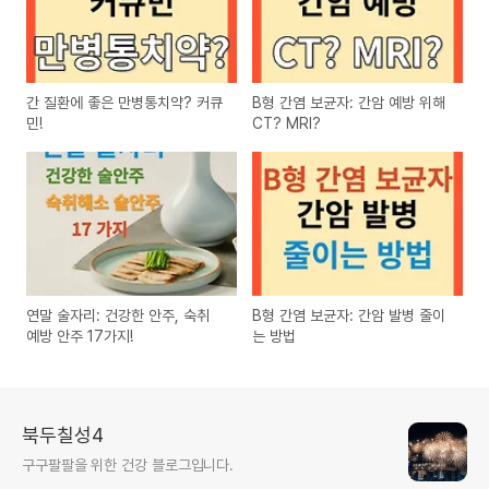
간 질환에 좋은 만병통치약? 커큐
B형 간염 보균자: 간암 예방 위해
민!
CT? MRI?
연말 술자리: 건강한 안주, 숙취
B형 간염 보균자: 간암 발병 줄이
예방 안주 17가지!
는 방법
북두칠성4
구구팔팔을 위한 건강 블로그입니다.