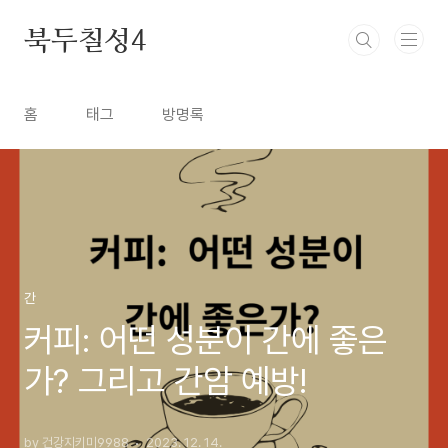
본문 바로가기
북두칠성4
홈
태그
방명록
간
커피: 어떤 성분이 간에 좋은
가? 그리고 간암 예방!
by 건강지키미9988
2023. 12. 14.