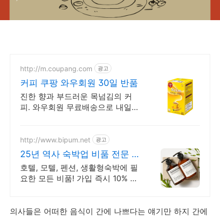
http://m.coupang.com
광고
커피 쿠팡 와우회원 30일 반품
진한 향과 부드러운 목넘김의 커
피. 와우회원 무료배송으로 내일
도착! 공복에도 부담 없는 마일드
커피. 깔끔한 맛에 재구매율 높아
요!
http://www.bipum.net
광고
25년 역사 숙박업 비품 전문 쇼
핑몰
호텔, 모텔, 펜션, 생활형숙박에 필
요한 모든 비품! 가입 즉시 10% 할
인 쿠폰 + 3,000 포인트 지급, 회
원 등급별 할인혜택
의사들은 어떠한 음식이 간에 나쁘다는 얘기만 하지 간에