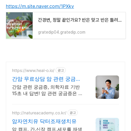
https://m.site.naver.com/1PXkv
간경변, 정말 끝인가요? 반은 맞고 반은 틀려요!
gratedip04.gratedip.com
https://www.heal-o.io/
광고
간암 무료상담 암 관련 궁금증
은 힐오에서
간암 관련 궁금증, 의학자료 기반
15초 내 답변! 암 관련 궁금증은 힐
오에서
http://natureacademy.co.kr/
광고
암자연치유 닥터조재생치유
암 캠프, 간.신장 캠프,세포를 재생