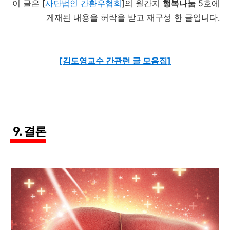
이 글은 [
사단법인
간환우협회
]
의 월간지
행복나눔
5호에
게재된 내용을 허락을 받고 재구성 한 글입니다.
[김도영교수 간관련 글 모음집]
9. 결론