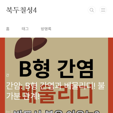
본문 바로가기
북두칠성4
홈
태그
방명록
간
간암: B형 간염과 베물리디! 불
가분 관계!
by 건강지키미9988
2024. 1. 14.