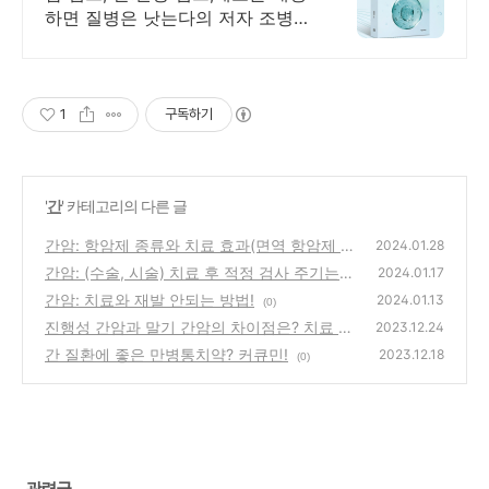
하면 질병은 낫는다의 저자 조병식
의 자연치유법
1
구독하기
'
간
' 카테고리의 다른 글
간암: 항암제 종류와 치료 효과(면역 항암제 시
2024.01.28
대로!)
간암: (수술, 시술) 치료 후 적정 검사 주기는?
(0)
2024.01.17
관리 방법!
간암: 치료와 재발 안되는 방법!
(0)
2024.01.13
(0)
진행성 간암과 말기 간암의 차이점은? 치료 방
2023.12.24
법은?
간 질환에 좋은 만병통치약? 커큐민!
(0)
2023.12.18
(0)