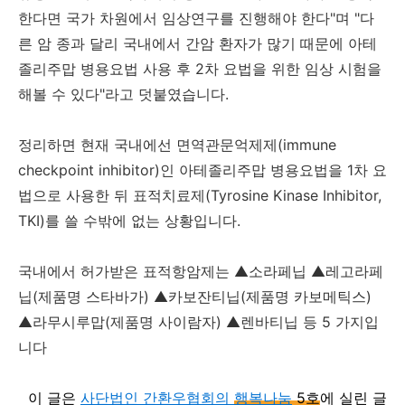
한다면 국가 차원에서 임상연구를 진행해야 한다"며 "다
른 암 종과 달리 국내에서 간암 환자가 많기 때문에 아테
졸리주맙 병용요법 사용 후 2차 요법을 위한 임상 시험을
해볼 수 있다"라고 덧붙였습니다.
정리하면 현재 국내에선 면역관문억제제(immune
checkpoint inhibitor)인 아테졸리주맙 병용요법을 1차 요
법으로 사용한 뒤 표적치료제(Tyrosine Kinase Inhibitor,
TKI)를 쓸 수밖에 없는 상황입니다.
국내에서 허가받은 표적항암제는 ▲소라페닙 ▲레고라페
닙(제품명 스타바가) ▲카보잔티닙(제품명 카보메틱스)
▲라무시루맙(제품명 사이람자) ▲렌바티닙 등 5 가지입
니다
이 글은
사단법인 간환우협회의
행복나눔
5호
에 실린 글