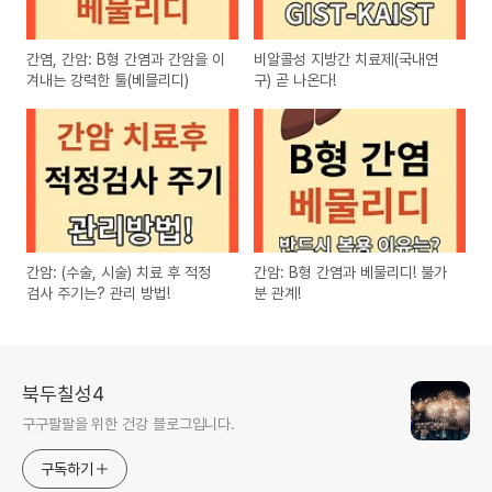
간염, 간암: B형 간염과 간암을 이
비알콜성 지방간 치료제(국내연
겨내는 강력한 툴(베믈리디)
구) 곧 나온다!
간암: (수술, 시술) 치료 후 적정
간암: B형 간염과 베물리디! 불가
검사 주기는? 관리 방법!
분 관계!
북두칠성4
구구팔팔을 위한 건강 블로그입니다.
구독하기