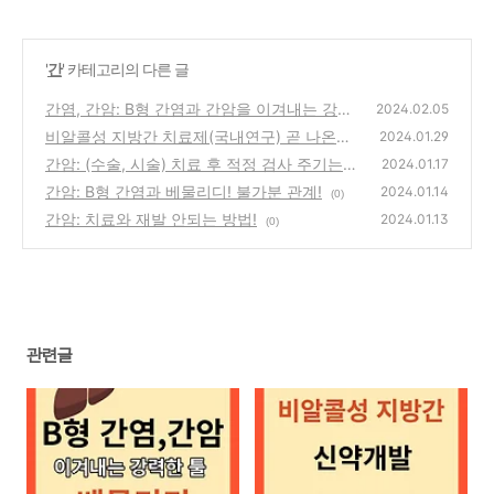
'
간
' 카테고리의 다른 글
간염, 간암: B형 간염과 간암을 이겨내는 강력
2024.02.05
한 툴(베믈리디)
비알콜성 지방간 치료제(국내연구) 곧 나온다!
(0)
2024.01.29
간암: (수술, 시술) 치료 후 적정 검사 주기는?
(0)
2024.01.17
관리 방법!
간암: B형 간염과 베물리디! 불가분 관계!
(0)
2024.01.14
(0)
간암: 치료와 재발 안되는 방법!
2024.01.13
(0)
관련글