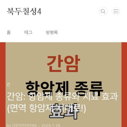
본문 바로가기
북두칠성4
홈
태그
방명록
간
간암: 항암제 종류와 치료 효과
(면역 항암제 시대로!)
by 건강지키미9988
2024. 1. 28.