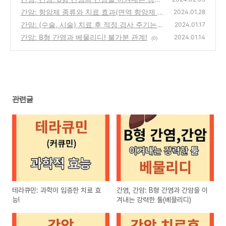
한 툴(베믈리디)
간암: 항암제 종류와 치료 효과(면역 항암제 시
(0)
2024.01.28
대로!)
간암: (수술, 시술) 치료 후 적정 검사 주기는?
(0)
2024.01.17
관리 방법!
간암: B형 간염과 베물리디! 불가분 관계!
(0)
2024.01.14
(0)
관련글
테라큐민: 과학이 입증한 치료 효
간염, 간암: B형 간염과 간암을 이
능!
겨내는 강력한 툴(베믈리디)