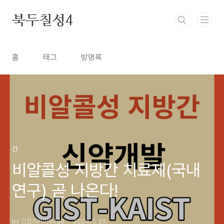
본문 바로가기
북두칠성4
홈
태그
방명록
간
비알콜성 지방간 치료제(국내
연구) 곧 나온다!
by 건강지키미9988
2024. 1. 29.