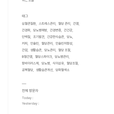
최근댓글
태그
심혈관질환
스트레스관리
혈당 관리
간염
간경화
당뇨병예방
간경변증
간건강
단백질
조기발견
건강한식습관
당뇨
커피
인슐린
혈당관리
인슐린저항성
간암
생활습관
당뇨관리
혈당 조절
B형간염
혈당스파이크
당뇨병관리
항바이러스제
당뇨병
식이섬유
혈당조절
공복혈당
생활습관개선
당화혈색소
전체 방문자
Today :
Yesterday :