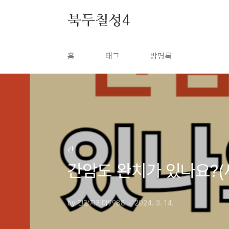
본문 바로가기
북두칠성4
홈
태그
방명록
간
간암도 완치가 있나요?(
by 건강지키미9988
2024. 3. 14.