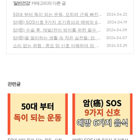
'
일반건강
' 카테고리의 다른 글
50대 부터 독이 되는 운동, 오히려 근육 빠진
2024.04.22
다.
암(癌) SOS신호 9가지 조기증상과 예방의 6가
(0)
2024.04.19
지 음식
암(癌) 수술 후, 재발/전이 방지를 위한 필수 체
(0)
2024.04.09
크리스트!
암(癌)을 멀리하는 생활 속 작은 실천들: 암, 당
(0)
2024.04.07
뇨, 양치질
소리 없는 위협 : 중요 암 신호 이해하여 암 예
(0)
2024.03.29
방!
(0)
관련글