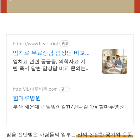
https://www.heal-o.io/
광고
암치료 무료상담 암상담 비교
문의는 힐오에서
암치료 관련 궁금증, 의학자료 기
반 즉시 답변 암상담 비교 문의는
힐오에서
http://힐마루병원.com
광고
힐마루병원
부산 해운대구 달맞이길117번나길 174 힐마루병원
암을 진단받은 사람들의 일부는
산의 신선한 공기와 운동,