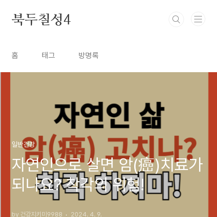
본문 바로가기
북두칠성4
홈
태그
방명록
일반건강
자연인으로 살면 암(癌)치료가
되나요? 착각의 위험!
by 건강지키미9988
2024. 4. 9.