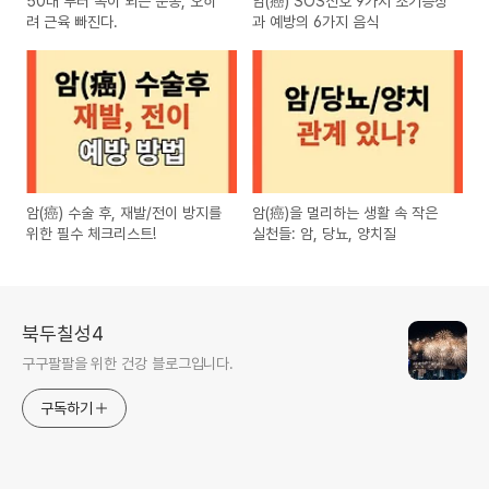
50대 부터 독이 되는 운동, 오히
암(癌) SOS신호 9가지 조기증상
려 근육 빠진다.
과 예방의 6가지 음식
암(癌) 수술 후, 재발/전이 방지를
암(癌)을 멀리하는 생활 속 작은
위한 필수 체크리스트!
실천들: 암, 당뇨, 양치질
북두칠성4
구구팔팔을 위한 건강 블로그입니다.
구독하기