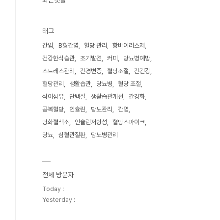
최근댓글
태그
간암
B형간염
혈당 관리
항바이러스제
건강한식습관
조기발견
커피
당뇨병예방
스트레스관리
간경변증
혈당조절
간건강
혈당관리
생활습관
당뇨병
혈당 조절
식이섬유
단백질
생활습관개선
간경화
공복혈당
인슐린
당뇨관리
간염
당화혈색소
인슐린저항성
혈당스파이크
당뇨
심혈관질환
당뇨병관리
전체 방문자
Today :
Yesterday :