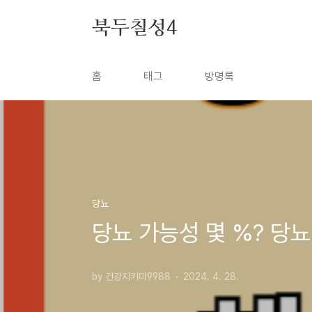
본문 바로가기
북두칠성4
홈
태그
방명록
당뇨
당뇨 가능성 몇 %? 당
by 건강지키미9988
2024. 4. 28.