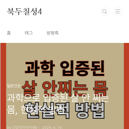
본문 바로가기
북두칠성4
홈
태그
방명록
일반건강
과학으로 입증된 살 안 찌는
몸, 현실적 방법
by 건강지키미9988
2024. 6. 14.