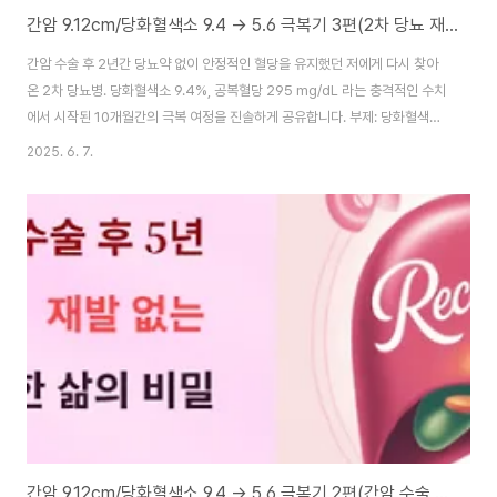
간암 9.12cm/당화혈색소 9.4 → 5.6 극복기 3편(2차 당뇨 재발과 그 원인 분석)
간암 수술 후 2년간 당뇨약 없이 안정적인 혈당을 유지했던 저에게 다시 찾아
온 2차 당뇨병. 당화혈색소 9.4%, 공복혈당 295 mg/dL 라는 충격적인 수치
에서 시작된 10개월간의 극복 여정을 진솔하게 공유합니다. 부제: 당화혈색소
9.4%, 공복혈당 295 원인분석 이 글의 순서1. 간암을 넘어, 1차 당뇨병 극복
2025. 6. 7.
후의 안일함2. 예상치 못한 혈당 수치 상승의 시작3. 9.4% 충격적인 당화혈색
소 결과4. 건강 관리에 방심했던 과거 반성5. 당화혈색소 9.4% 원인 분석-
5.1 코로나19 시기의 이중적 영향- 5.2 공인중개사 공부로 인한 생활 변화-
5.3 췌장 돌 발견을 무시한 결과- 5.4 개인 체질의 특수성 인식6. 2차 당뇨병
극복 결심과 교훈7. 결론8. 함께보면 도움 되는 글 ..
간암 9.12cm/당화혈색소 9.4 → 5.6 극복기 2편(간암 수술 후 5년, 재발 없는 건강한 삶의 비밀)