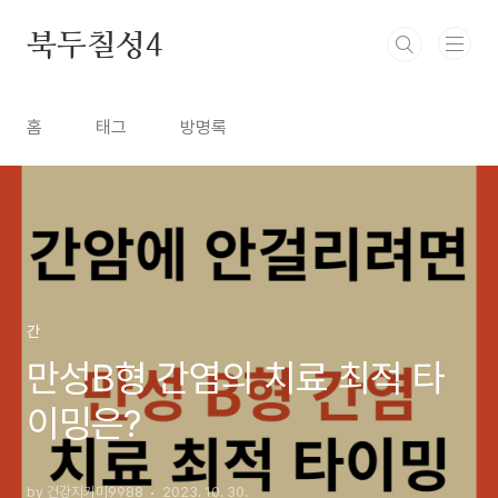
본문 바로가기
북두칠성4
홈
태그
방명록
간
만성B형 간염의 치료 최적 타
이밍은?
by 건강지키미9988
2023. 10. 30.