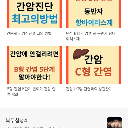
간MRI 간암진단 최고의 방법!
만성 B형 간염 치료 동반자 항바
이러스제
B형 간염 5단계 알아야 간암 안
간암ㅣC형 간염과의 상관관계
걸려요!
북두칠성4