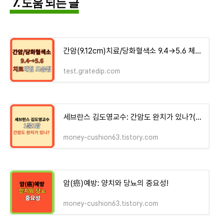
7. 도움 되는 글
간암(9.12cm)치료/당화혈색소 9.4→5.6 체험기 모음집 - money-health
test.gratedip.com
세브란스 김도영교수: 간암도 완치가 있나?(1문 1답)
money-cushion63.tistory.com
암(癌)예방: 양치와 당뇨의 중요성!
money-cushion63.tistory.com