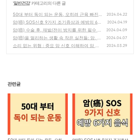
'
일반건강
' 카테고리의 다른 글
50대 부터 독이 되는 운동, 오히려 근육 빠진
2024.04.22
다.
암(癌) SOS신호 9가지 조기증상과 예방의 6가
(0)
2024.04.19
지 음식
암(癌) 수술 후, 재발/전이 방지를 위한 필수 체
(0)
2024.04.09
크리스트!
암(癌)을 멀리하는 생활 속 작은 실천들: 암, 당
(0)
2024.04.07
뇨, 양치질
소리 없는 위협 : 중요 암 신호 이해하여 암 예
(0)
2024.03.29
방!
(0)
관련글