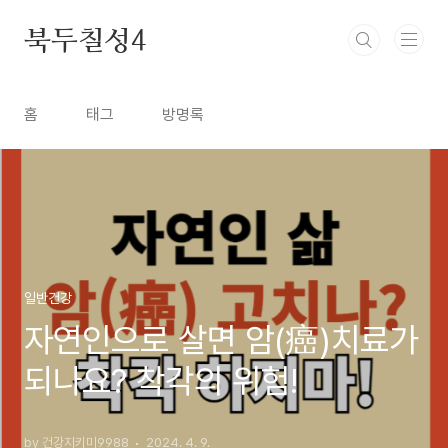
본문 바로가기
북두칠성4
홈
태그
방명록
일반건강
자연인으로 살면 암(癌)치료가
되나요? 착각의 위험!
by 건강지키미9988
2024. 4. 9.