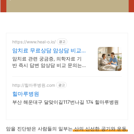
https://www.heal-o.io/
광고
암치료 무료상담 암상담 비교
문의는 힐오에서
암치료 관련 궁금증, 의학자료 기
반 즉시 답변 암상담 비교 문의는
힐오에서
http://힐마루병원.com
광고
힐마루병원
부산 해운대구 달맞이길117번나길 174 힐마루병원
암을 진단받은 사람들의 일부는
산의 신선한 공기와 운동,