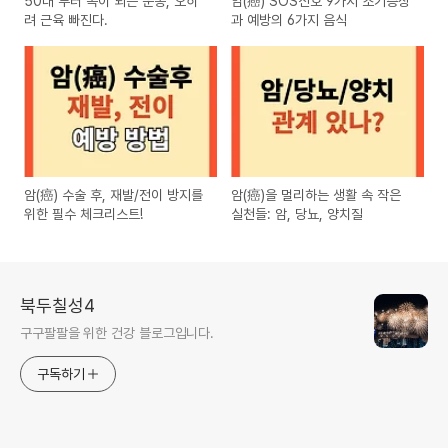
50대 부터 독이 되는 운동, 오히
암(癌) SOS신호 9가지 조기증상
려 근육 빠진다.
과 예방의 6가지 음식
암(癌) 수술 후, 재발/전이 방지를
암(癌)을 멀리하는 생활 속 작은
위한 필수 체크리스트!
실천들: 암, 당뇨, 양치질
북두칠성4
구구팔팔을 위한 건강 블로그입니다.
구독하기