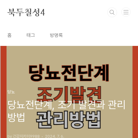
본문 바로가기
북두칠성4
홈
태그
방명록
당뇨
당뇨전단계, 조기 발견과 관리
방법
by 건강지키미9988
2024. 7. 6.