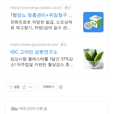
https://concierge.soldoc.co.kr/
광고
1형당뇨 맞춤관리+위임청구 재
처방 주기 무료알림
전화진료로 처방전 발급, 소모성재
료 재고찾기, 처방/급여 일수 관리
도와드립니다.
https://www.igcscience.com
광고
IGC 고야민 성분연구소
임상시험 콜레스테롤 1달간 37%감
소! 여주껍질 카란틴 혈당감소 효
과!
공감
구독하기
'
당뇨
' 카테고리의 다른 글