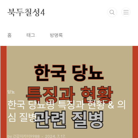
본문 바로가기
북두칠성4
홈
태그
방명록
당뇨
한국 당뇨병 특징과 현황 & 의
심 질병
by 건강지키미9988
2024. 7. 17.