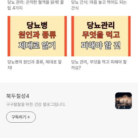
당뇨 관리: 끈적한 혈액을 맑게! 꿀
당뇨 간식: 마음 놓고 먹어도 되는
팁 4가지
간식
당뇨병의 원인과 종류, 제대로 알
당뇨 관리, 무엇을 먹고 피해야 할
자!
까요?
북두칠성4
구구팔팔을 위한 건강 블로그입니다.
구독하기