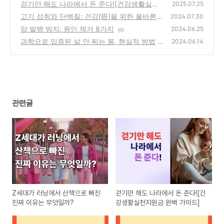
무엇일까?
걷기만 해도 나라에서 돈 준다![건강생활실천
(0)
2025.07.25
지원금 완벽 가이드]
고기 섭취와 단백질: 건강[癌]을 위한 올바른
(0)
2024.07.30
접근
암 발병 방지: 원인 제거 8가지
(0)
2024.06.25
(0)
과학으로 입증된 살 안 찌는 몸, 현실적 방법
2024.06.14
(0)
관련글
Z세대가 러닝에서 산책으로 빠진
걷기만 해도 나라에서 돈 준다![건
진짜 이유는 무엇일까?
강생활실천지원금 완벽 가이드]