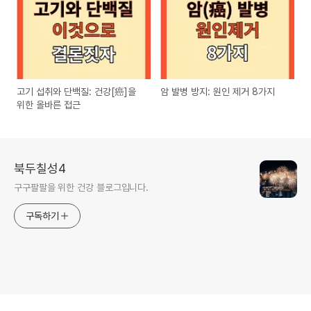
고기 섭취와 단백질: 건강[癌]을
암 발병 방지: 원인 제거 8가지
위한 올바른 접근
북두칠성4
구구팔팔을 위한 건강 블로그입니다.
구독하기