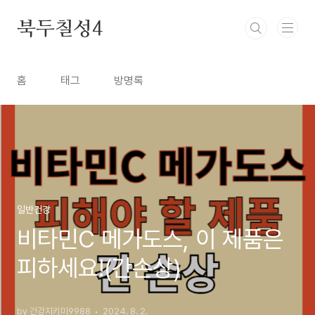
본문 바로가기
북두칠성4
홈
태그
방명록
일반건강
비타민C 메가도스, 이 제품은
피하세요!(간손상)
by 건강지키미9988
2024. 8. 2.