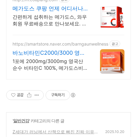
메가도스 쿠팡 언제 어디서나
간편하게
간편하게 섭취하는 메가도스, 와우
회원 무료배송으로 만나보세요. 개
별 포장으로 휴대까지 편리, 바쁜
일상 속 영양 밸런스를 챙기세요.
https://smartstore.naver.com/barngaunwellness
광고
바노비타민C2000/3000 영국
산 DSM 비타민C
1포에 2000mg/3000mg 영국산
순수 비타민C 100%, 메가도스비
타민C
공감
구독하기
'
일반건강
' 카테고리의 다른 글
Z세대가 러닝에서 산책으로 빠진 진짜 이유는
2025.10.20