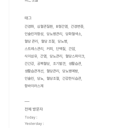
최근댓글
태그
간경화
심혈관질환
B형간염
간경변증
인슐린저항성
당뇨병관리
당화혈색소
혈당 관리
혈당 조절
당뇨병
스트레스관리
커피
단백질
간암
식이섬유
간염
당뇨관리
혈당스파이크
간건강
공복혈당
조기발견
생활습관
생활습관개선
혈당관리
당뇨병예방
인슐린
당뇨
혈당조절
건강한식습관
항바이러스제
전체 방문자
Today :
Yesterday :