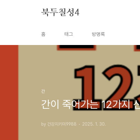
본문 바로가기
북두칠성4
홈
태그
방명록
간
간이 죽어가는 12가지 
by 건강지키미9988
2025. 1. 30.