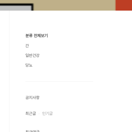
분류 전체보기
간
일반건강
당뇨
공지사항
최근글
인기글