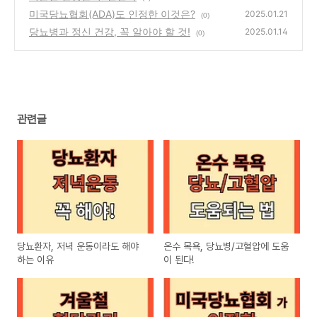
미국당뇨협회(ADA)도 인정한 이것은?
2025.01.21
(0)
당뇨병과 정신 건강, 꼭 알아야 할 것!
2025.01.14
(0)
관련글
당뇨환자, 저녁 운동이라도 해야
온수 목욕, 당뇨병/고혈압에 도움
하는 이유
이 된다!