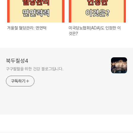
겨울철 혈당관리: 면연력
미국당뇨협회(ADA)도 인정한 이
것은?
북두칠성4
구구팔팔을 위한 건강 블로그입니다.
구독하기