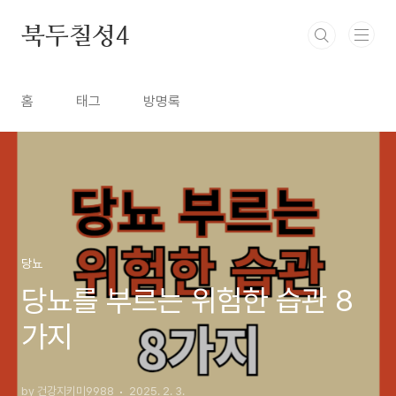
본문 바로가기
북두칠성4
홈
태그
방명록
당뇨
당뇨를 부르는 위험한 습관 8
가지
by 건강지키미9988
2025. 2. 3.