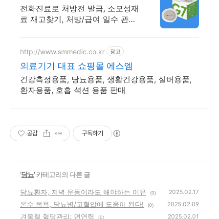
처방 주기 무료알림
전화진료로 처방전 발급, 소모성재
료 재고찾기, 처방/급여 일수 관리
도와드립니다.
http://www.smmedic.co.kr
광고
의료기기 대표 쇼핑몰 에스엠
건강측정용품, 당뇨용품, 생활건강용품, 실버용품,
환자용품, 호흡 석션 용품 판매
공감
구독하기
'
당뇨
' 카테고리의 다른 글
당뇨환자, 저녁 운동이라도 해야하는 이유
2025.02.17
(0)
온수 목욕, 당뇨병/고혈압에 도움이 된다!
2025.02.09
(0)
겨울철 혈당관리: 면연력
2025.02.01
(0)