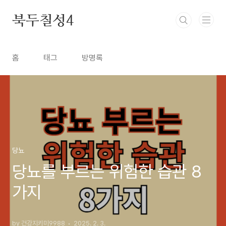
본문 바로가기
북두칠성4
홈
태그
방명록
당뇨
당뇨를 부르는 위험한 습관 8
가지
by 건강지키미9988
2025. 2. 3.