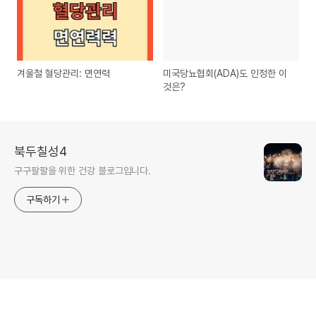
겨울철 혈당관리: 면연력
미국당뇨협회(ADA)도 인정한 이
것은?
북두칠성4
구구팔팔을 위한 건강 블로그입니다.
구독하기