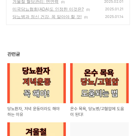
겨울철 혈당관리: 면연력
2025.02.01
(0)
미국당뇨협회(ADA)도 인정한 이것은?
2025.01.21
(0)
당뇨병과 정신 건강, 꼭 알아야 할 것!
2025.01.14
(0)
관련글
당뇨환자, 저녁 운동이라도 해야
온수 목욕, 당뇨병/고혈압에 도움
하는 이유
이 된다!