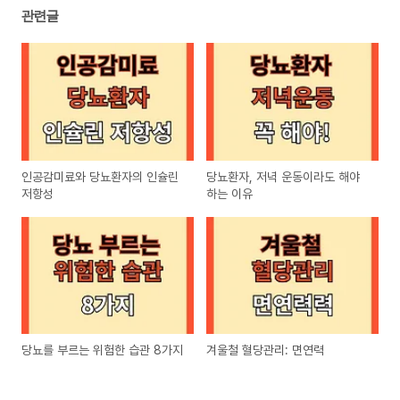
관련글
인공감미료와 당뇨환자의 인슐린
당뇨환자, 저녁 운동이라도 해야
저항성
하는 이유
당뇨를 부르는 위험한 습관 8가지
겨울철 혈당관리: 면연력