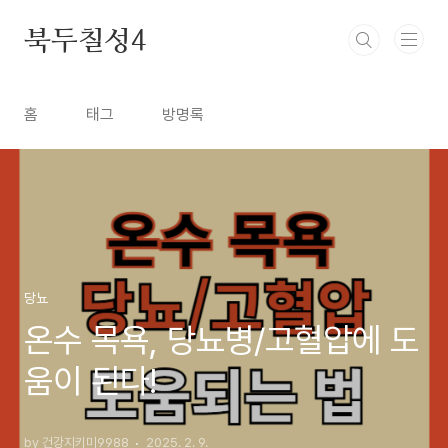
본문 바로가기
북두칠성4
홈
태그
방명록
당뇨
온수 목욕, 당뇨병/고혈압에 도
움이 된다!
by 건강지키미9988
2025. 2. 9.