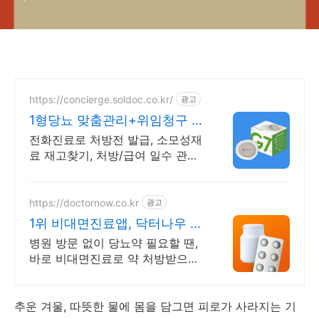
https://concierge.soldoc.co.kr/
광고
1형당뇨 맞춤관리+위임청구 복
잡한 청구 절차 ZERO
전화진료로 처방전 발급, 소모성재
료 재고찾기, 처방/급여 일수 관리
도와드립니다.
https://doctornow.co.kr
광고
1위 비대면진료앱, 닥터나우 앱
다운로드 800만 돌파!
병원 방문 없이 당뇨약 필요할 땐,
바로 비대면진료로 약 처방받으세
요!
추운 겨울, 따뜻한 물에 몸을 담그면 피로가 사라지는 기