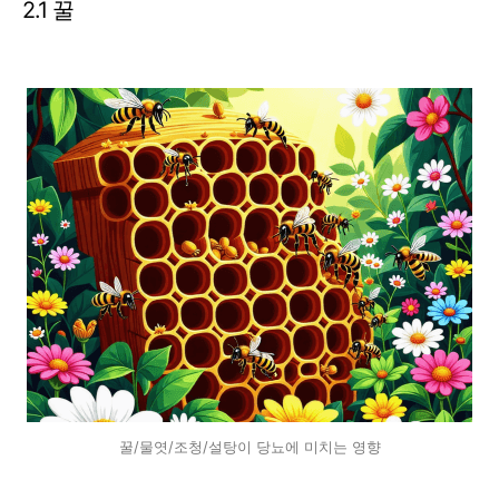
2.1 꿀
꿀/물엿/조청/설탕이 당뇨에 미치는 영향