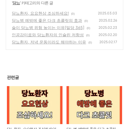
'
당뇨
' 카테고리의 다른 글
당뇨환자, 요요현상 조심하세요!
2025.03.03
(0)
당뇨병 예방에 좋은 다크 초콜릿의 효과
2025.02.26
(0)
술이 당뇨병 위험 높이는 이유[밀당 365]
2025.02.23
(0)
인공감미료와 당뇨환자의 인슐린 저항성
2025.02.20
(0)
당뇨환자, 저녁 운동이라도 해야하는 이유
2025.02.17
(0)
관련글