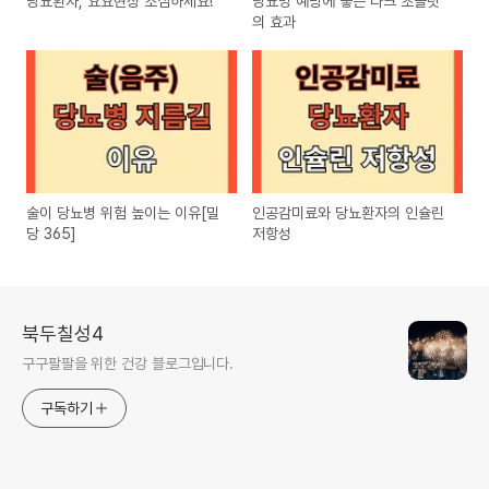
당뇨환자, 요요현상 조심하세요!
당뇨병 예방에 좋은 다크 초콜릿
의 효과
술이 당뇨병 위험 높이는 이유[밀
인공감미료와 당뇨환자의 인슐린
당 365]
저항성
북두칠성4
구구팔팔을 위한 건강 블로그입니다.
구독하기