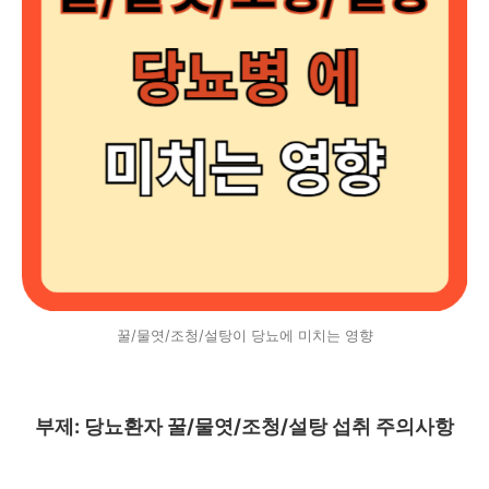
꿀/물엿/조청/설탕이 당뇨에 미치는 영향
부제: 당뇨환자 꿀/물엿/조청/설탕 섭취 주의사항