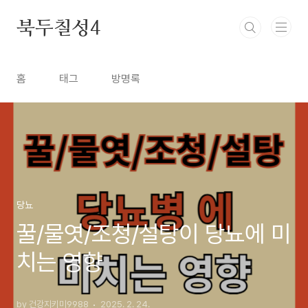
본문 바로가기
북두칠성4
홈
태그
방명록
당뇨
꿀/물엿/조청/설탕이 당뇨에 미
치는 영향
by 건강지키미9988
2025. 2. 24.