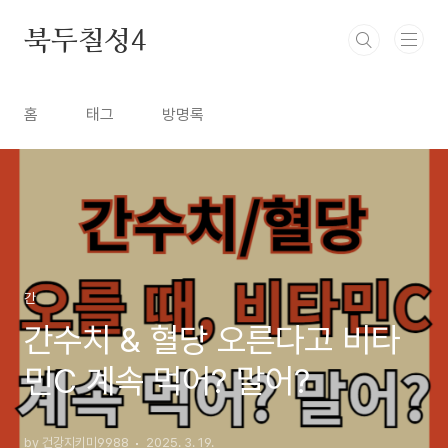
본문 바로가기
북두칠성4
홈
태그
방명록
간
간수치 & 혈당 오른다고 비타
민C 계속 먹어? 말어?
by 건강지키미9988
2025. 3. 19.