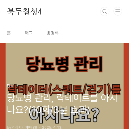
본문 바로가기
북두칠성4
홈
태그
방명록
당뇨
당뇨병 관리, 락테이트를 아시
나요?(10회/3분 효과)
by 건강지키미9988
2025. 4. 13.