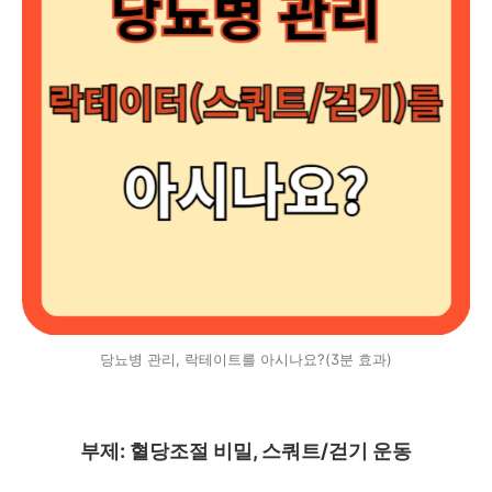
당뇨병 관리, 락테이트를 아시나요?(3분 효과)
부제: 혈당조절 비밀, 스쿼트/걷기 운동