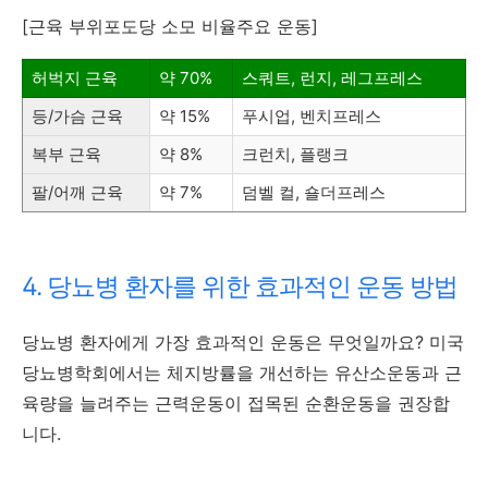
[근육 부위포도당 소모 비율주요 운동]
허벅지 근육
약 70%
스쿼트, 런지, 레그프레스
등/가슴 근육
약 15%
푸시업, 벤치프레스
복부 근육
약 8%
크런치, 플랭크
팔/어깨 근육
약 7%
덤벨 컬, 숄더프레스
4. 당뇨병 환자를 위한 효과적인 운동 방법
당뇨병 환자에게 가장 효과적인 운동은 무엇일까요? 미국
당뇨병학회에서는 체지방률을 개선하는 유산소운동과 근
육량을 늘려주는 근력운동이 접목된 순환운동을 권장합
니다.