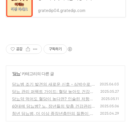
gratedip04.gratedip.com
공감
구독하기
'
당뇨
' 카테고리의 다른 글
당뇨병 조기 발견의 새로운 신호 - 심박수로 건
2025.06.03
강 관리하기
당뇨 관리 퍼팩트 가이드: 혈당 높아도 건강하
(0)
2025.05.27
게 오래 사는 법
당뇨약 먹어도 혈당이 높다면? 인슐린 저항성?
(0)
2025.05.11
해결방법
60대에 당뇨병? 노, 장년들의 맞춤 건강관리법
(0)
2025.05.06
청년 당뇨병, 더 이상 중장년층만의 질환이 아
(0)
2025.04.29
니다
(0)