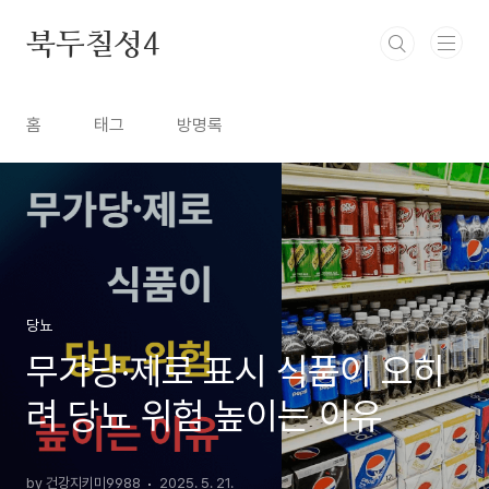
본문 바로가기
북두칠성4
홈
태그
방명록
당뇨
무가당·제로 표시 식품이 오히
려 당뇨 위험 높이는 이유
by 건강지키미9988
2025. 5. 21.