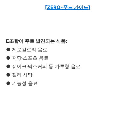
[ZERO-푸드 가이드]
E조합이 주로 발견되는 식품:
● 제로칼로리 음료
● 저당·스포츠 음료
● 쉐이크·믹스커피 등 가루형 음료
● 젤리·사탕
● 기능성 음료