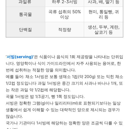
과일류
하루 2-3서빙
사과, 배, 딸기 등
곡류 섭취의 50%
현미, 통밀빵, 귀
통곡물
이상
리 등
생선, 두부, 계란,
단백질
적정량
살코기 등
'
서빙(serving)'
은 식품이나 음식의 1회 제공량을 나타내는 단위입
니다. 영양학이나 식이 가이드라인에서 자주 사용되는 용어로, 한
번에 섭취하는 적절한 양을 의미합니다.
예를 들어: 채소 1서빙은 보통 생채소 1컵(약 200g) 또는 익힌 채소
1/2컵 정도입니다 과일 1서빙은 중간 크기의 사과나 바나나 1개, 또
는 작은 과일 약 1/2컵에 해당합니다.
곡물 1서빙은 밥 1/3공기, 빵 1쪽 정도입니다.
서빙은 정확한 그램(g)이나 밀리리터(ml)로 표현되기보다는 일상
생활에서 쉽게 이해할 수 있는 대략적인 양으로 제시되는 경우가
많습니다.
국가나 기관마다 1서빙에 해당하는 정확한 양은 조금씩 다를 수 있