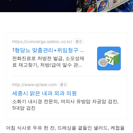
https://concierge.soldoc.co.kr/
광고
1형당뇨 맞춤관리+위임청구 재
처방 주기 무료알림
전화진료로 처방전 발급, 소모성재
료 재고찾기, 처방/급여 일수 관리
도와드립니다.
http://www.sjclear.com
광고
세종시 맑은 내과 외과 의원
소화기 내시경 전문의, 여의사 유방암 자궁암 검진,
5대암 검진
아침 식사로 두유 한 잔, 드레싱을 곁들인 샐러드, 케첩을