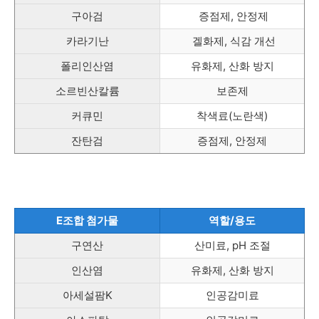
구아검
증점제, 안정제
카라기난
겔화제, 식감 개선
폴리인산염
유화제, 산화 방지
소르빈산칼륨
보존제
커큐민
착색료(노란색)
잔탄검
증점제, 안정제
E조합 첨가물
역할/용도
구연산
산미료, pH 조절
인산염
유화제, 산화 방지
아세설팜K
인공감미료