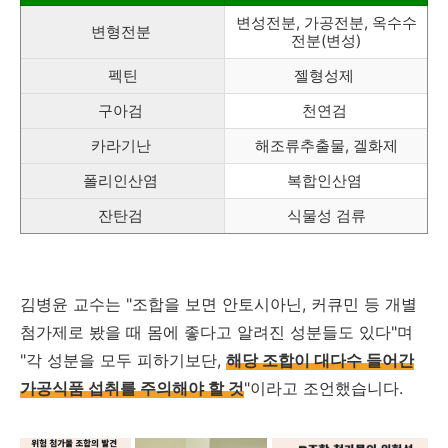
변성전분, 가공전분, 옥수수
변형전분
전분(변성)
펙틴
젤형성제
구아검
천연검
카라기난
해조류추출물, 겔화제
폴리인산염
복합인산염
잔탄검
식물성 검류
김병윤 교수는 "조합을 보면 안토시아닌, 커큐민 등 개별
첨가제로 봤을 때 몸에 좋다고 알려진 성분들도 있다"며
"각 성분을 모두 피하기보단,
해당 조합이 대다수 들어간
가공식품 섭취를 주의해야 할 것
"이라고 조언했습니다.