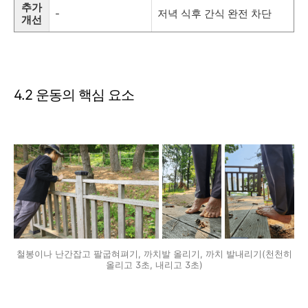
추가
-
저녁 식후 간식 완전 차단
개선
4.2 운동의 핵심 요소
철봉이나 난간잡고 팔굽혀펴기, 까치발 올리기, 까치 발내리기(천천히
올리고 3초, 내리고 3초)