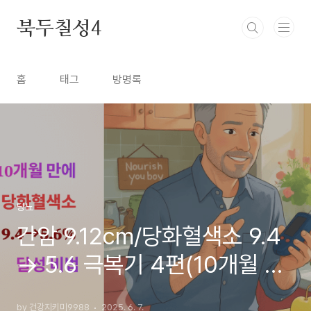
본문 바로가기
북두칠성4
홈
태그
방명록
당뇨
간암 9.12cm/당화혈색소 9.4
→ 5.6 극복기 4편(10개월 만
에 당화혈색소 5.6% 달성 비
by 건강지키미9988
2025. 6. 7.