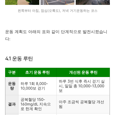
왼쪽부터 아침, 점심(오륙도), 저녁 거기운동하는 코스
운동 계획도 아래의 표와 같이 단계적으로 발전시켰습니
다:
4.1 운동 루틴
구분
초기 운동 루틴
개선된 운동 루틴
하루 3번 식후 즉시 걷기 실
운동
하루 1회 8,000-
시,
일일 총 10,000-13,000
량
10,000보 걷기
보
공복혈당 150-
아주 조금씩 공복혈당 개선
결과
160mg/dL 지속으
됨
로 한계 확인