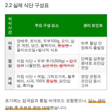
2.2 실제 식단 구성표
식
사
주요 구성 요소
관리 포인트
시
간
양배추, 토마토, 두부100g, 오이, 삶
아
하루 혈당 안
은 계란, 당근, 블랙커피,
통밀빵
+
침
정화의 출발점
올리브오일+발사믹 식초
단백질 섭취량
점
아침 식단 + 두부 추가(300g) +
잡곡
증대로 포만감
심
밥
과
나물반찬,
삶은계란, 블랙커피
연장
아침 식단 + 케일, 그릭요거트, 블루
영양 균형과
저
베리, 사과, 100%
통밀빵
, 닭안심
포만감 동시
녁
살,
흑마늘
고려
초기에는 잡곡밥과 통밀 바게트도 포함했으나,
당뇨 관리
강화 후 두부로 완전 대체
했습니다.