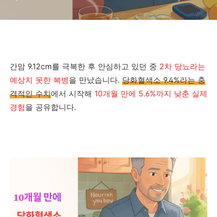
법)
간암 9.12cm를 극복한 후 안심하고 있던 중
2차 당뇨라는
예상치 못한 복병
을 만났습니다.
당화혈색소 9.4%라는 충
격적인 수치
에서 시작해
10개월 만에 5.6%까지 낮춘 실제
경험
을 공유합니다.