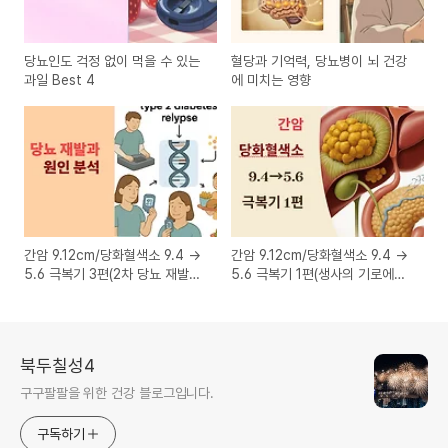
당뇨인도 걱정 없이 먹을 수 있는
혈당과 기억력, 당뇨병이 뇌 건강
과일 Best 4
에 미치는 영향
간암 9.12cm/당화혈색소 9.4 →
간암 9.12cm/당화혈색소 9.4 →
5.6 극복기 3편(2차 당뇨 재발과
5.6 극복기 1편(생사의 기로에서
그 원인 분석)
만난 간암, 그리고 희망)
북두칠성4
구구팔팔을 위한 건강 블로그입니다.
구독하기