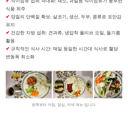
✔
식이섬유 섭취 극대화: 채소, 과일등 식이섬유가 풍부한
식품 위주
✔
양질의 단백질 확보: 살코기, 생선, 두부, 콩류로 포만감
유지
✔
건강한 지방 섭취: 견과류, 냉압착 올리브 오일, 들기름
활용
✔
규칙적인 식사 시간: 매일 동일한 시간대 식사로 혈당
변동폭 최소화
왼쪽부터 아침, 점심, 저녁 메뉴 입니다.