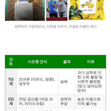
왼쪽부터 구운캐슈넛, 단백질 파우더, 무설탕 리콜라 캔디
단
시도한 간식
결과
이유
계
과다 섭취로 인
한 소화 불량 및
1단
견과류 (아몬드, 땅콩),
실패
사회적 불편함
계
생무우
(잦고 냄새심한
방귀)
2단
저당 공산품 (저당 과
경제적
높은 비용으로
계
자, 아이스크림)
부담
지속 불가능