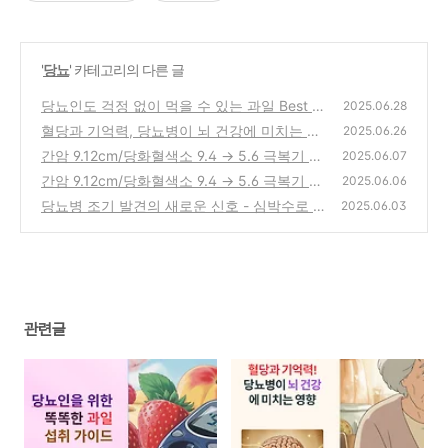
'
당뇨
' 카테고리의 다른 글
당뇨인도 걱정 없이 먹을 수 있는 과일 Best 4
2025.06.28
혈당과 기억력, 당뇨병이 뇌 건강에 미치는 영
(0)
2025.06.26
향
간암 9.12cm/당화혈색소 9.4 → 5.6 극복기 3
(0)
2025.06.07
편(2차 당뇨 재발과 그 원인 분석)
간암 9.12cm/당화혈색소 9.4 → 5.6 극복기 1
(0)
2025.06.06
편(생사의 기로에서 만난 간암, 그리고 희망)
당뇨병 조기 발견의 새로운 신호 - 심박수로 건
2025.06.03
강 관리하기
(0)
(0)
관련글