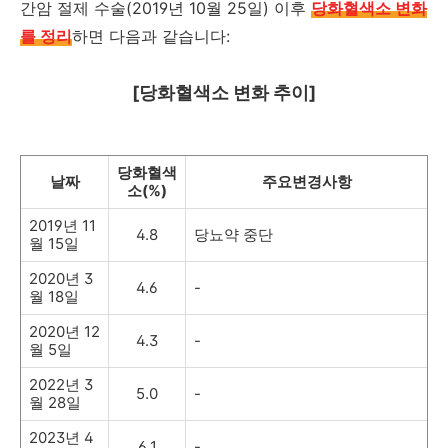
간암 절제 수술(2019년 10월 25일) 이후
당화혈색소 변화
를 정리
하면 다음과 같습니다:
[당화혈색소 변화 추이]
당화혈색
날짜
주요변경사항
소(%)
2019년 11
4.8
당뇨약 중단
월 15일
2020년 3
4.6
-
월 18일
2020년 12
4.3
-
월 5일
2022년 3
5.0
-
월 28일
2023년 4
6.1
-