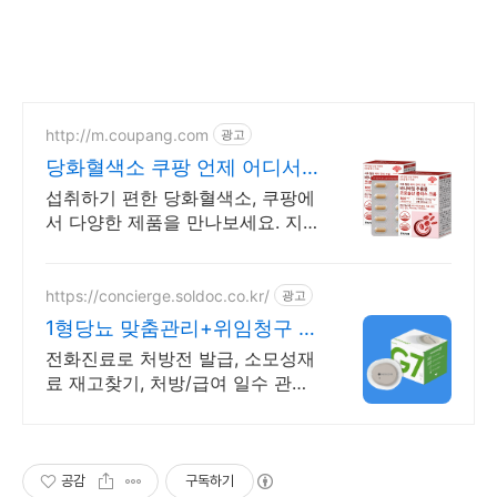
http://m.coupang.com
광고
당화혈색소 쿠팡 언제 어디서
나 간편하게
섭취하기 편한 당화혈색소, 쿠팡에
서 다양한 제품을 만나보세요. 지
친 일상, 당신의 몸에 생기를 더하
는 건강한 선택을 쿠팡에서.
https://concierge.soldoc.co.kr/
광고
1형당뇨 맞춤관리+위임청구 복
잡한 청구 절차 ZERO
전화진료로 처방전 발급, 소모성재
료 재고찾기, 처방/급여 일수 관리
도와드립니다.
공감
구독하기