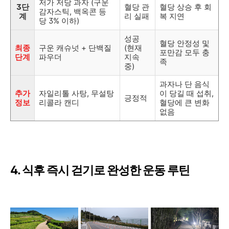
저가 저당 과자 (구운
3단
혈당 관
혈당 상승 후 회
감자스틱, 백옥콘 등
계
리 실패
복 지연
당 3% 이하)
성공
혈당 안정성 및
최종
구운 캐슈넛 + 단백질
(현재
포만감 모두 충
단계
파우더
지속
족
중)
과자나 단 음식
추가
자일리톨 사탕, 무설탕
이 당길 때 섭취,
긍정적
정보
리콜라 캔디
혈당에 큰 변화
없음
4. 식후 즉시 걷기로 완성한 운동 루틴