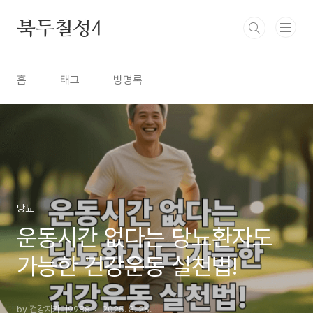
본문 바로가기
북두칠성4
홈
태그
방명록
당뇨
운동시간 없다는 당뇨환자도
가능한 건강운동 실천법!
by 건강지키미9988
2025. 8. 26.