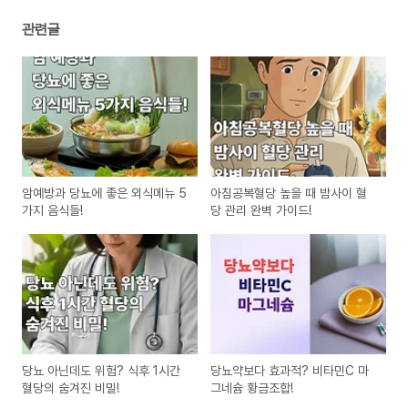
관련글
암예방과 당뇨에 좋은 외식메뉴 5
아침공복혈당 높을 때 밤사이 혈
가지 음식들!
당 관리 완벽 가이드!
당뇨 아닌데도 위험? 식후 1시간
당뇨약보다 효과적? 비타민C 마
혈당의 숨겨진 비밀!
그네슘 황금조합!