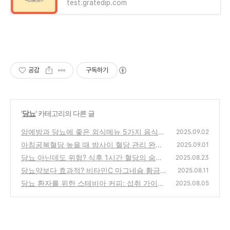
test.gratedip.com
공감
구독하기
'
당뇨
' 카테고리의 다른 글
암예방과 당뇨에 좋은 외식메뉴 5가지 음식들!
2025.09.02
아침공복혈당 높을 때 밤사이 혈당 관리 완벽
(0)
2025.09.01
가이드!
당뇨 아닌데도 위험? 식후 1시간 혈당의 숨겨
(0)
2025.08.23
진 비밀!
당뇨약보다 효과적? 비타민C 마그네슘 황금조
(0)
2025.08.11
합!
당뇨 환자를 위한 스테비아 커피: 섭취 가이드
(0)
2025.08.05
및 대안!
(0)