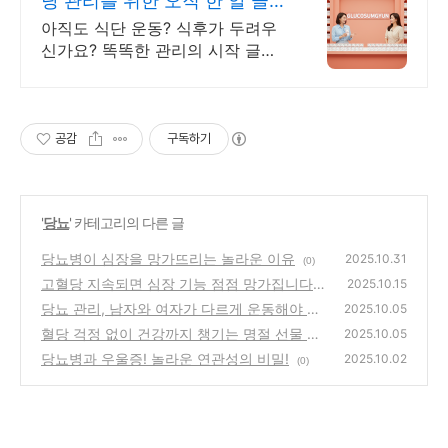
당 관리를 위한 오직 한 알 글루
코섬균
아직도 식단 운동? 식후가 두려우
신가요? 똑똑한 관리의 시작 글루
코섬균 라이브커머스 12차 완판 행
진
공감
구독하기
'
당뇨
' 카테고리의 다른 글
당뇨병이 심장을 망가뜨리는 놀라운 이유
2025.10.31
(0)
고혈당 지속되면 심장 기능 점점 망가집니다!
2025.10.15
당뇨 관리, 남자와 여자가 다르게 운동해야 하
(0)
2025.10.05
는 이유
혈당 걱정 없이 건강까지 챙기는 명절 선물 완
(0)
2025.10.05
벽 가이드!
당뇨병과 우울증! 놀라운 연관성의 비밀!
(0)
2025.10.02
(0)