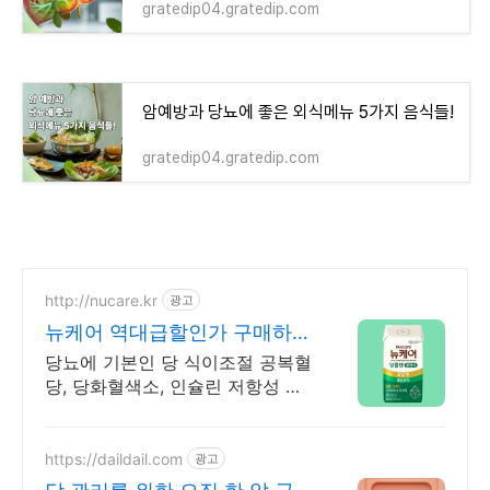
gratedip04.gratedip.com
암예방과 당뇨에 좋은 외식메뉴 5가지 음식들!
gratedip04.gratedip.com
http://nucare.kr
광고
뉴케어 역대급할인가 구매하기
본사 직영 콜센터 운영
당뇨에 기본인 당 식이조절 공복혈
당, 당화혈색소, 인슐린 저항성 개
선 당플랜!
https://daildail.com
광고