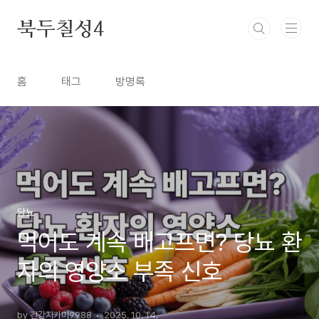
본문 바로가기
북두칠성4
홈
태그
방명록
당뇨
먹어도 계속 배고프면? 당뇨 환
자의 영양소 부족 신호
by 건강지키미9988
2025. 10. 14.