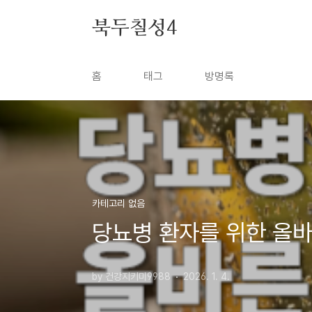
본문 바로가기
북두칠성4
홈
태그
방명록
카테고리 없음
당뇨병 환자를 위한 올바
by 건강지키미9988
2026. 1. 4.