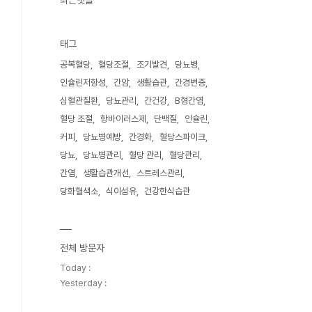
최근댓글
태그
공복혈당
혈당조절
조기발견
당뇨병
인슐린저항성
간암
생활습관
간경변증
심혈관질환
당뇨관리
간건강
B형간염
혈당 조절
항바이러스제
단백질
인슐린
커피
당뇨병예방
간경화
혈당스파이크
당뇨
당뇨병관리
혈당 관리
혈당관리
간염
생활습관개선
스트레스관리
당화혈색소
식이섬유
건강한식습관
전체 방문자
Today :
Yesterday :