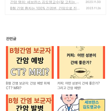
간암 명의: 세브란스 김도영교수(잘 고치는 의
2023.11.30
사로 남고 싶다!)
B형 간염 환자는 100% 간경변, 간암으로 진행
(0)
2023.11.26
하는가?
(0)
관련글
B형 간염 보균자: 간암 예방 위해
커피: 어떤 성분이 간에 좋은가?
CT? MRI?
그리고 간암 예방!