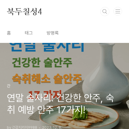
본문 바로가기
북두칠성4
홈
태그
방명록
간
연말 술자리: 건강한 안주, 숙
취 예방 안주 17가지!
by 건강지키미9988
2023. 12. 8.