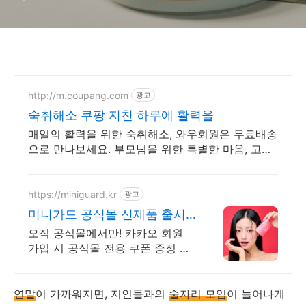
http://m.coupang.com
광고
숙취해소 쿠팡 지친 하루에 활력을
매일의 활력을 위한 숙취해소, 와우회원은 무료배송
으로 만나보세요. 부모님을 위한 특별한 마음, 고급
포장으로 쿠팡에서 전하세요.
https://miniguard.kr
광고
미니가드 공식몰 신제품 출시
할인
오직 공식몰에서만! 카카오 회원
가입 시 공식몰 전용 쿠폰 증정 카
카오 플친 가입 시 5천원 할인 쿠
폰까지
연말
이 가까워지면, 지인들과의
술자리 모임
이 늘어나게