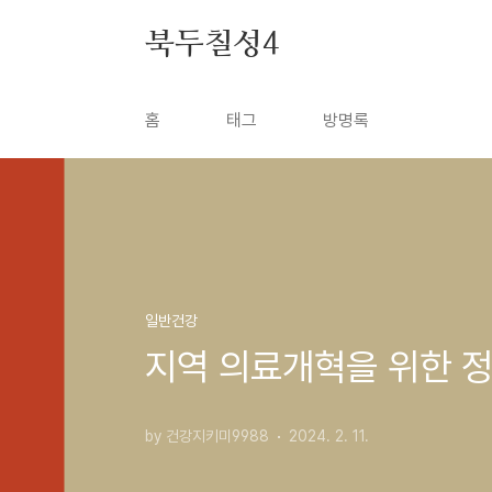
본문 바로가기
북두칠성4
홈
태그
방명록
일반건강
지역 의료개혁을 위한 정
by 건강지키미9988
2024. 2. 11.