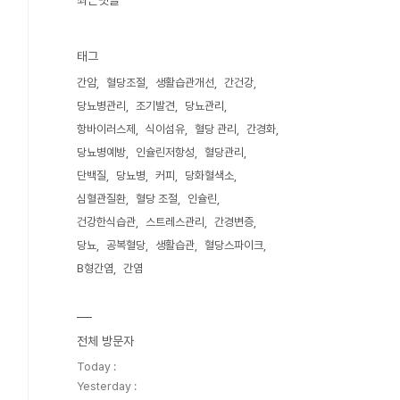
최근댓글
태그
간암
혈당조절
생활습관개선
간건강
당뇨병관리
조기발견
당뇨관리
항바이러스제
식이섬유
혈당 관리
간경화
당뇨병예방
인슐린저항성
혈당관리
단백질
당뇨병
커피
당화혈색소
심혈관질환
혈당 조절
인슐린
건강한식습관
스트레스관리
간경변증
당뇨
공복혈당
생활습관
혈당스파이크
B형간염
간염
전체 방문자
Today :
Yesterday :