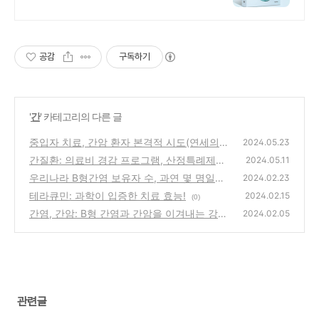
의 자연치유법
공감
구독하기
'
간
' 카테고리의 다른 글
중입자 치료, 간암 환자 본격적 시도(연세의료
2024.05.23
원)
간질환: 의료비 경감 프로그램, 산정특례제도!
(0)
2024.05.11
우리나라 B형간염 보유자 수, 과연 몇 명일까?
(0)
2024.02.23
테라큐민: 과학이 입증한 치료 효능!
(0)
2024.02.15
(0)
간염, 간암: B형 간염과 간암을 이겨내는 강력
2024.02.05
한 툴(베믈리디)
(0)
관련글