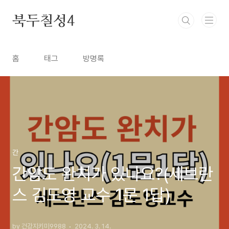
본문 바로가기
북두칠성4
홈
태그
방명록
간
간암도 완치가 있나요?(세브란
스 김도영 교수 1문 1답)
by 건강지키미9988
2024. 3. 14.