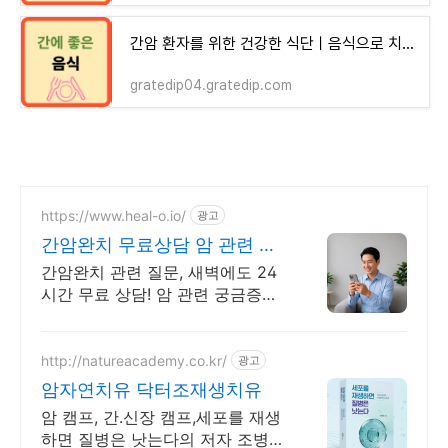
간암 환자를 위한 건강한 식단ㅣ음식으로 치료와 예방
gratedip04.gratedip.com
https://www.heal-o.io/
광고
간암완치 무료상담 암 관련 궁
금증은 힐오에서
간암완치 관련 질문, 새벽에도 24
시간 무료 상담! 암 관련 궁금증은
힐오에서
http://natureacademy.co.kr/
광고
암자연치유 닥터조재생치유
암 캠프, 간.신장 캠프,세포를 재생
하면 질병은 낫는다의 저자 조병식