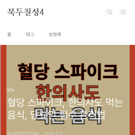
본문 바로가기
북두칠성4
홈
태그
방명록
당뇨
혈당 스파이크, 한의사도 먹는
음식, 당뇨인 필수 관리법
by 건강지키미9988
2024. 5. 3.