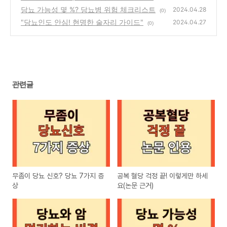
당뇨 가능성 몇 %? 당뇨병 위험 체크리스트
(0)
2024.04.28
(0)
"당뇨인도 안심! 현명한 술자리 가이드"
2024.04.27
(0)
관련글
무좀이 당뇨 신호? 당뇨 7가지 증
공복 혈당 걱정 끝! 이렇게만 하세
상
요(논문 근거)