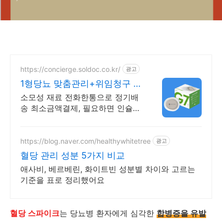
https://concierge.soldoc.co.kr/
광고
1형당뇨 맞춤관리+위임청구 재
처방 주기 무료알림
소모성 재료 전화한통으로 정기배
송 최소금액결제, 필요하면 인슐린
처방까지 한번에!
https://blog.naver.com/healthywhitetree
광고
혈당 관리 성분 5가지 비교
애사비, 베르베린, 화이트빈 성분별 차이와 고르는
기준을 표로 정리했어요
혈당 스파이크
는 당뇨병 환자에게 심각한
합병증을 유발