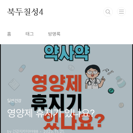
본문 바로가기
북두칠성4
홈
태그
방명록
일반건강
영양제 휴지기 있나요?
by 건강지키미9988
2023. 11. 21.