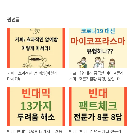
관련글
커피 : 효과적인 암 예방(이렇게
코로나19 대신 중국발 마이코플라
마시자!)
스마: 호흡기질환 유행, 원인, 대
책
빈대: 빈대믹 Q&A 13가지 두려움
빈대: "빈대믹" 팩트 체크 전문가