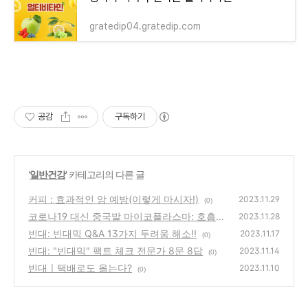
gratedip04.gratedip.com
공감
구독하기
'
일반건강
' 카테고리의 다른 글
커피 : 효과적인 암 예방(이렇게 마시자!)
2023.11.29
(0)
코로나19 대신 중국발 마이코플라스마: 호흡
2023.11.28
기질환 유행, 원인, 대책
빈대: 빈대믹 Q&A 13가지 두려움 해소!!
(0)
2023.11.17
(0)
빈대: "빈대믹" 팩트 체크 전문가 8문 8답
2023.11.14
(0)
빈대ㅣ택배로도 옮는다?
2023.11.10
(0)