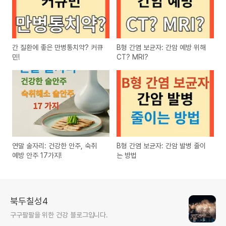
간 질환에 좋은 만병통치약? 커큐
B형 간염 보균자: 간암 예방 위해
민!
CT? MRI?
연말 술자리: 건강한 안주, 숙취
B형 간염 보균자: 간암 발병 줄이
예방 안주 17가지!
는 방법
북두칠성4
구구팔팔을 위한 건강 블로그입니다.