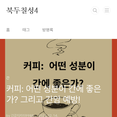
본문 바로가기
북두칠성4
홈
태그
방명록
간
커피: 어떤 성분이 간에 좋은
가? 그리고 간암 예방!
by 건강지키미9988
2023. 12. 14.