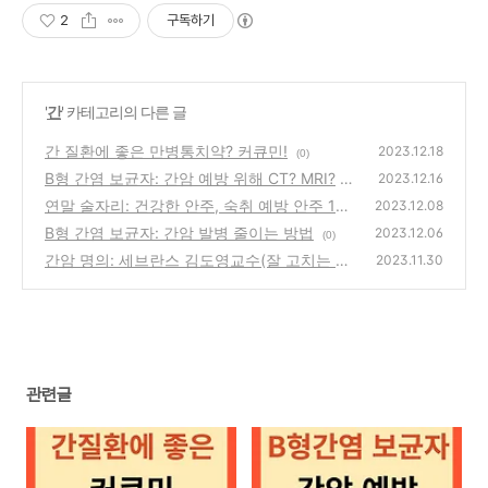
2
구독하기
'
간
' 카테고리의 다른 글
간 질환에 좋은 만병통치약? 커큐민!
2023.12.18
(0)
B형 간염 보균자: 간암 예방 위해 CT? MRI?
2023.12.16
연말 술자리: 건강한 안주, 숙취 예방 안주 17
(0)
2023.12.08
가지!
B형 간염 보균자: 간암 발병 줄이는 방법
(0)
2023.12.06
(0)
간암 명의: 세브란스 김도영교수(잘 고치는 의
2023.11.30
사로 남고 싶다!)
(0)
관련글