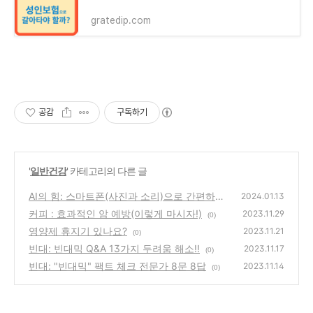
gratedip.com
공감
구독하기
'
일반건강
' 카테고리의 다른 글
AI의 힘: 스마트폰(사진과 소리)으로 간편하게
2024.01.13
질병 진단하기!
커피 : 효과적인 암 예방(이렇게 마시자!)
(0)
2023.11.29
(0)
영양제 휴지기 있나요?
2023.11.21
(0)
빈대: 빈대믹 Q&A 13가지 두려움 해소!!
2023.11.17
(0)
빈대: "빈대믹" 팩트 체크 전문가 8문 8답
2023.11.14
(0)