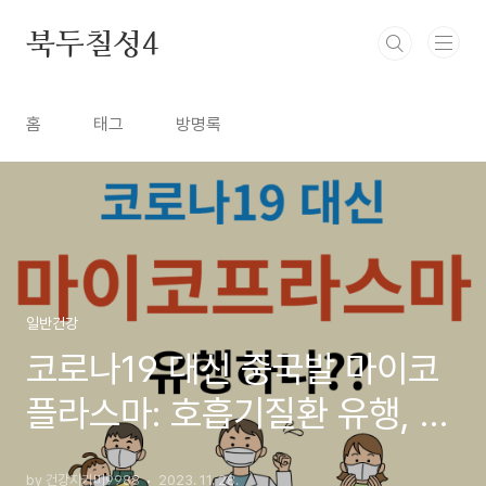
본문 바로가기
북두칠성4
홈
태그
방명록
일반건강
코로나19 대신 중국발 마이코
플라스마: 호흡기질환 유행, 원
인, 대책
by 건강지키미9988
2023. 11. 28.